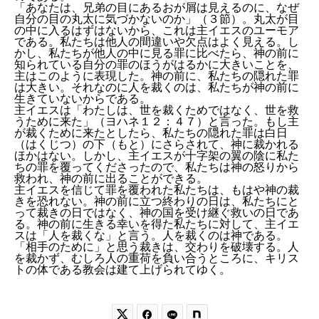
「あなたは、兄弟の目にあるおが屑は見えるのに、なぜ
自分の目の丸太に気づかないのか」（３節）。丸太が目
の中に入るはずはないから、これは主イエスのユーモア
である。私たちは他人の間違いや欠点はよく見える。し
かし、私たちが他人の中に見る罪に比べたら、神の前に
知られている自分の罪のほうがはるかに大きいことを、
主はこのように表現した。神の前に、私たちの隠れた罪
は大きい。それなのに人を裁くのは、私たちが神の前に
生きていないからである。
主イエスは「わたしは、世を裁くためではなく、世を救
うために来た」（ヨハネ１２：４７）と言った。もし主
が裁くために来たとしたら、私たちの隠れた罪は白日
（はくじつ）の下（もと）にさらされて、神に裁かれる
ほかはない。しかし、主イエスが十字架の翼の陰に私た
ちの罪を覆ってくださったので、私たちは神の怒りから
救われ、神の前に出ることができる。
主イエスを信じて罪を覆われた私たちは、もはや神の裁
きを恐れない。神の前に立つ終わりの日は、私たちにと
って裁きの日ではなく、神の国を受け継ぐ救いの日であ
る。神の前に生きる幸いを得た私たちに対して、主イエ
スは「人を裁くな」と言う。人を裁くのは神である。
「相手のために」と思う裁きは、交わりを破壊する。人
を裁かず、むしろ人の重荷を負い合うところに、キリス
トの体である教会は建て上げられてゆく。

