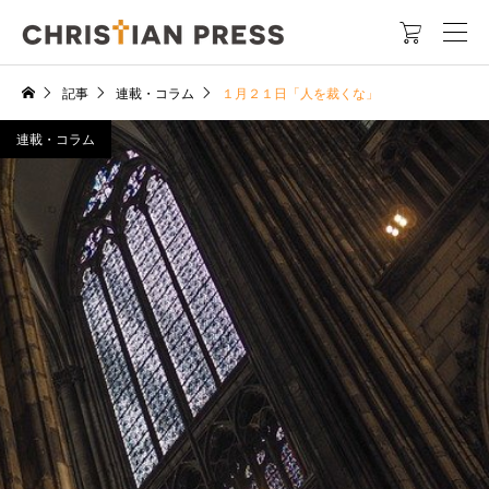

記事
連載・コラム
１月２１日「人を裁くな」
連載・コラム