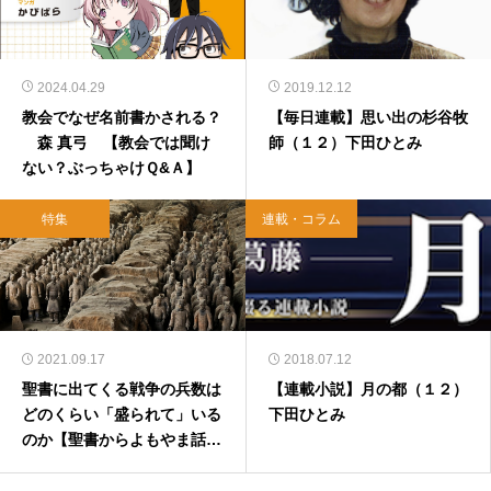
2024.04.29
2019.12.12
教会でなぜ名前書かされる？
【毎日連載】思い出の杉谷牧
森 真弓 【教会では聞け
師（１２）下田ひとみ
ない？ぶっちゃけＱ&Ａ】
特集
連載・コラム
2021.09.17
2018.07.12
聖書に出てくる戦争の兵数は
【連載小説】月の都（１２）
どのくらい「盛られて」いる
下田ひとみ
のか【聖書からよもやま話４
９】