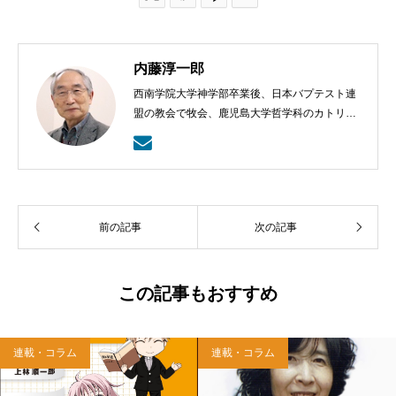
内藤淳一郎
西南学院大学神学部卒業後、日本バプテスト連
盟の教会で牧会、鹿児島大学哲学科のカトリッ
クの神学の学びから、鹿児島ラ・サール高校で
も教える。日本バプテスト連盟宣教室主事、日
本バプテスト連盟常務理事を８年間務める。
前の記事
次の記事
この記事もおすすめ
連載・コラム
連載・コラム