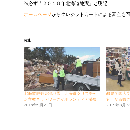
※必ず「２０１８年北海道地震」と明記
ホームページ
からクレジットカードによる募金も
関連
北海道胆振東部地震 北海道クリスチャ
酪農学園大
ン宣教ネットワークがボランティア募集
乳」が市販
2018年9月21日
2019年8月2