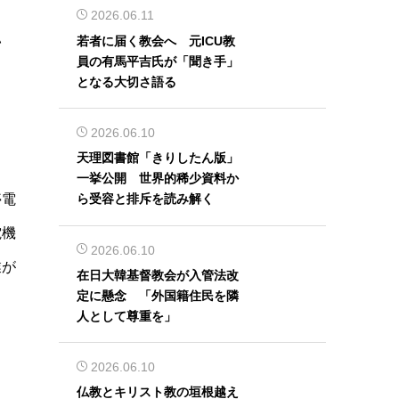
2026.06.11
い
若者に届く教会へ 元ICU教
員の有馬平吉氏が「聞き手」
となる大切さ語る
2026.06.10
天理図書館「きりしたん版」
一挙公開 世界的稀少資料か
停電
ら受容と排斥を読み解く
電機
2026.06.10
業が
在日大韓基督教会が入管法改
定に懸念 「外国籍住民を隣
人として尊重を」
2026.06.10
仏教とキリスト教の垣根越え