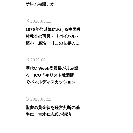
サレム再建」か
2026.06.11
1970年代以降における中国農
村教会の再興・リバイバル・
縮小 袁浩 【この世界の片
隅から】
2026.06.11
歴代C-Week委員長が歩み語
る ICU「キリスト教週間」
でパネルディスカッション
2026.06.11
聖書の黄金律を経営判断の基
準に 青木仁志氏が講演