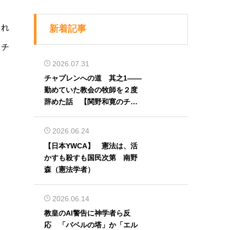
され
新着記事
スチ
2026.07.31
チャプレンへの道 其之1――
勤めていた教会の牧師を２度
辞めた話 【関野和寛のチャ
プレン奮闘記】第32回
2026.06.24
【日本YWCA】 憲法は、活
かすも殺すも国民次第 南野
森（憲法学者）
2026.06.14
教皇のAI警告に神学者ら反
応 「バベルの塔」か「エル