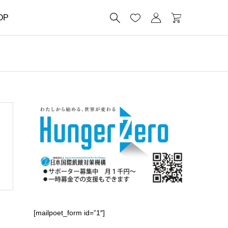




OP
[mailpoet_form id=”1″]