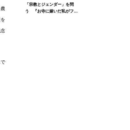
「宗教とジェンダー」を問
酪農
う 『お寺に嫁いだ私がフェ
ミニズムに出会って考えたこ
康を
と』刊行記念イベント
残念
んで