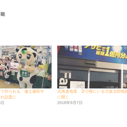
可能
学で作られる「健土健民牛
北海道地震 苫小牧にいる大坂太郎牧
され話題に
に聞く
8日
2018年9月7日