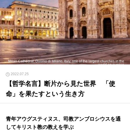
Milan Cathedral, Duomo di Milano, Italy, one of the largest churches in the
world on sunrise
2022.07.25
【哲学名言】断片から見た世界 「使
命」を果たすという生き方
青年アウグスティヌス、司教アンブロシウスを通
してキリスト教の教えを学ぶ