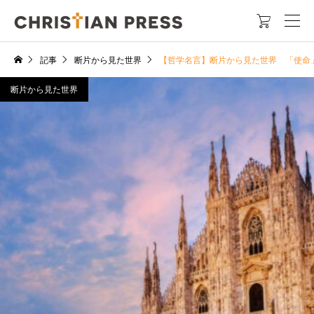

記事
断片から見た世界
【哲学名言】断片から見た世界 「使命
断片から見た世界