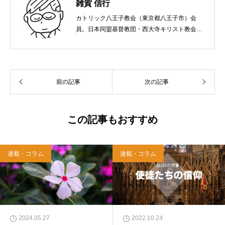
雑賀 信行
カトリック八王子教会（東京都八王子市）会
員。日本同盟基督教団・西大寺キリスト教会
（岡山市）で受洗。１９６５年、兵庫県生ま
れ。関西学院大学社会学部卒業。９０年代、い
のちのことば社で「いのちのことば」「百万人
の福音」の編集責任者を務め、新教出版社を経
前の記事
次の記事
て、雜賀編集工房として独立。
この記事もおすすめ
連載・コラム
連載・コラム
2024.05.27
2022.10.24