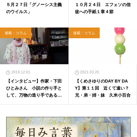
５月２７日「グノーシス主義
１０月２４日 エフェソの信
のウイルス」
徒への手紙１章４節
連載・コラム
連載・コラム
2019.12.01
2021.03.20
【インタビュー】作家・下田
【くめさゆりのDAY BY DA
ひとみさん 小説の作り手と
Y】第１１回 近くて遠い？
して、万物の造り手である神
兄・弟・姉・妹 久米小百合
様のことを思いながら（前
編）