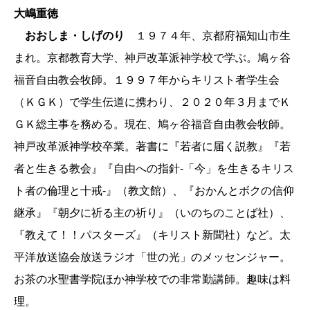
大嶋重徳
おおしま・しげのり
１９７４年、京都府福知山市生
まれ。京都教育大学、神戸改革派神学校で学ぶ。鳩ヶ谷
福音自由教会牧師。１９９７年からキリスト者学生会
（ＫＧＫ）で学生伝道に携わり、２０２０年３月までＫ
ＧＫ総主事を務める。現在、鳩ヶ谷福音自由教会牧師。
神戸改革派神学校卒業。著書に『若者に届く説教』『若
者と生きる教会』『自由への指針-「今」を生きるキリス
ト者の倫理と十戒-』（教文館）、『おかんとボクの信仰
継承』『朝夕に祈る主の祈り』（いのちのことば社）、
『教えて！！パスターズ』（キリスト新聞社）など。太
平洋放送協会放送ラジオ「世の光」のメッセンジャー。
お茶の水聖書学院ほか神学校での非常勤講師。趣味は料
理。