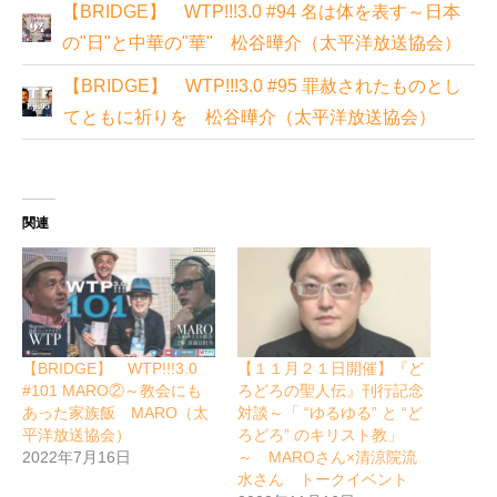
【BRIDGE】 WTP!!!3.0 #94 名は体を表す～日本
の"日"と中華の"華" 松谷曄介（太平洋放送協会）
【BRIDGE】 WTP!!!3.0 #95 罪赦されたものとし
てともに祈りを 松谷曄介（太平洋放送協会）
関連
【BRIDGE】 WTP!!!3.0
【１１月２１日開催】『ど
#101 MARO②～教会にも
ろどろの聖人伝』刊行記念
あった家族飯 MARO（太
対談～「 “ゆるゆる” と “ど
平洋放送協会）
ろどろ” のキリスト教」
2022年7月16日
～ MAROさん×清涼院流
水さん トークイベント