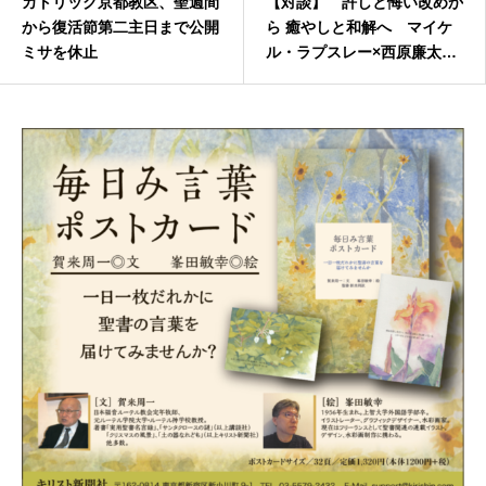
カトリック京都教区、聖週間
【対談】 許しと悔い改めか
から復活節第二主日まで公開
ら 癒やしと和解へ マイケ
ミサを休止
ル・ラプスレー×西原廉太
Ministry 2015年夏･第26号