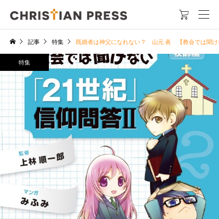

記事
特集
既婚者は神父になれない？ 山元 眞 【教会では聞け
特集