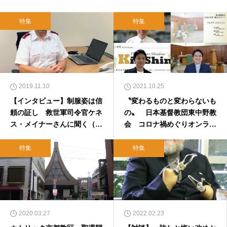
特集
特集
2019.11.10
2021.10.25
【インタビュー】制服姿は信
〝変わるものと変わらないも
頼の証し 救世軍司令官ケネ
の〟 日本基督教団東中野教
ス・メイナーさんに聞く（後
会 コロナ禍めぐりオンライ
編）
ンでセミナー 越川弘英×松
谷信司×浦上充
特集
特集
2020.03.27
2022.02.23