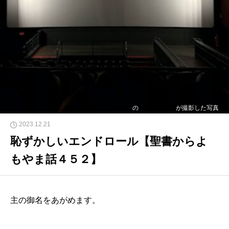
Unsplash
の
Augusto Oazi
が撮影した写真
2023.12.21
恥ずかしいエンドロール【聖書からよ
もやま話４５２】
主の御名をあがめます。