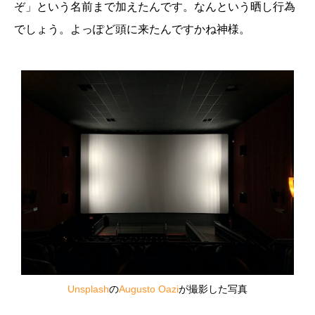
ぞ」という名前まで加えたんです。なんという晒し行為
でしょう。よっぽど頭に来たんですかね神様。
Unsplash
の
Augusto Oazi
が撮影した写真