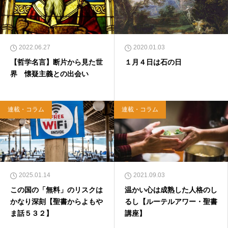
ONとの共著、講談社）などがある。新著<a hr
ef="https://amzn.to/376F9aC">『ふっと心がラ
クになる 眠れぬ夜の聖書のことば』（大和書
房）</a>２０２２年３月１５日発売。
2022.06.27
2020.01.03
【哲学名言】断片から見た世
１月４日は石の日
界 懐疑主義との出会い
連載・コラム
連載・コラム
2025.01.14
2021.09.03
この国の「無料」のリスクは
温かい心は成熟した人格のし
かなり深刻【聖書からよもや
るし【ルーテルアワー・聖書
ま話５３２】
講座】