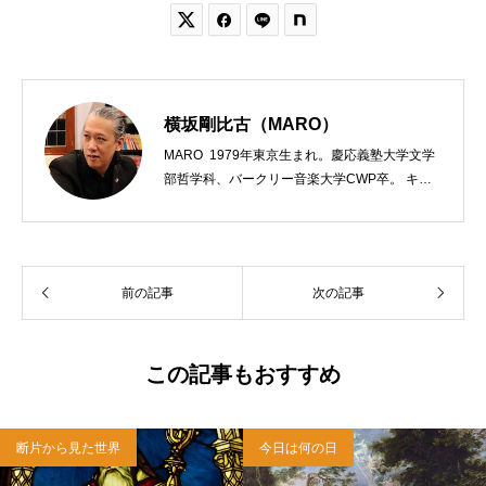


横坂剛比古（MARO）
MARO 1979年東京生まれ。慶応義塾大学文学
部哲学科、バークリー音楽大学CWP卒。 キリ
スト教会をはじめ、お寺や神社のサポートも行
う宗教法人専門の行政書士。2020年7月よりク
リスチャンプレスのディレクターに。 10万人
以上のフォロワーがいるツイッターアカウント
前の記事
次の記事
「上馬キリスト教会（@kamiumach）」の運営
を行う「まじめ担当」。 著書に『聖書を読んだ
ら哲学がわかった 〜キリスト教で解きあかす
西洋哲学超入門〜』（日本実業出版）、『人生
この記事もおすすめ
に悩んだから聖書に相談してみた』（KADOKA
WA）、『キリスト教って、何なんだ？』（ダ
イヤモンド社）、『世界一ゆるい聖書入門』、
断片から見た世界
今日は何の日
『世界一ゆるい聖書教室』（「ふざけ担当」LE