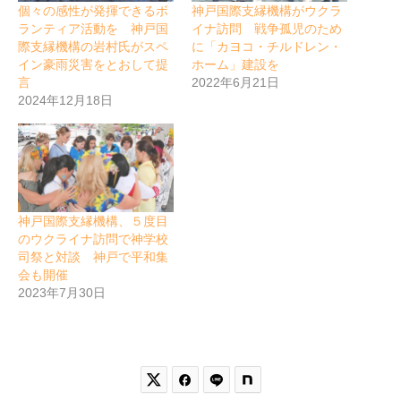
個々の感性が発揮できるボ
神戸国際支縁機構がウクラ
ランティア活動を 神戸国
イナ訪問 戦争孤児のため
際支縁機構の岩村氏がスペ
に「カヨコ・チルドレン・
イン豪雨災害をとおして提
ホーム」建設を
言
2022年6月21日
2024年12月18日
神戸国際支縁機構、５度目
のウクライナ訪問で神学校
司祭と対談 神戸で平和集
会も開催
2023年7月30日

