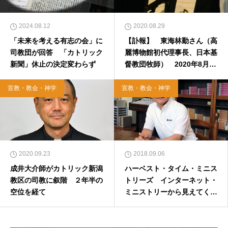
2024.08.12
2020.08.29
「未来を考える有志の会」に
【訃報】 東海林勤さん（高
司教団が回答 「カトリック
麗博物館初代理事長、日本基
新聞」休止の決定変わらず
督教団牧師） 2020年8月25
日
宣教・教会・神学
宣教・教会・神学
2020.09.23
2018.09.06
成井大介師がカトリック新潟
ハーベスト・タイム・ミニス
教区の司教に叙階 ２年半の
トリーズ インターネット・
空位を経て
ミニストリーから見えてくる
可能性（前編）