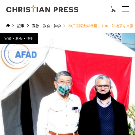

記事
宣教・教会・神学
神戸国際支縁機構、トルコ沖地震を支援
宣教・教会・神学