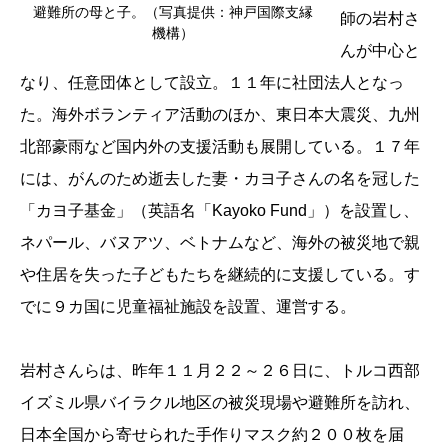
避難所の母と子。（写真提供：神戸国際支縁
師の岩村さ
機構）
んが中心と
なり、任意団体として設立。１１年に社団法人となっ
た。海外ボランティア活動のほか、東日本大震災、九州
北部豪雨など国内外の支援活動も展開している。１７年
には、がんのため逝去した妻・カヨ子さんの名を冠した
「カヨ子基金」（英語名「Kayoko Fund」）を設置し、
ネパール、バヌアツ、ベトナムなど、海外の被災地で親
や住居を失った子どもたちを継続的に支援している。す
でに９カ国に児童福祉施設を設置、運営する。
岩村さんらは、昨年１１月２２～２６日に、トルコ西部
イズミル県バイラクル地区の被災現場や避難所を訪れ、
日本全国から寄せられた手作りマスク約２００枚を届