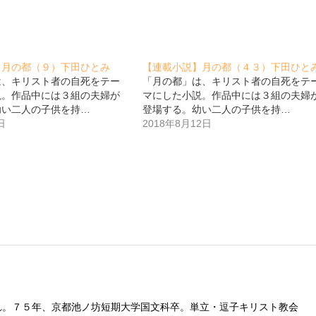
】月の都（９）下田ひとみ
【連載小説】月の都（４３）下田ひと
は、キリスト者の自死をテー
「月の都」は、キリスト者の自死をテ
説。作品中には３組の夫婦が
マにした小説。作品中には３組の夫婦
幼い二人の子供を持…
登場する。幼い二人の子供を持…
日
2018年8月12日
れ。７５年、京都池ノ坊短期大学国文科卒。単立・逗子キリスト教会