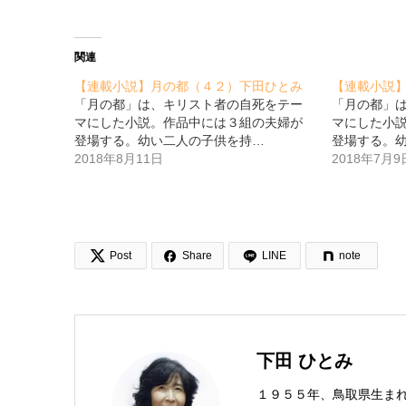
関連
【連載小説】月の都（４２）下田ひとみ
【連載小説
「月の都」は、キリスト者の自死をテー
「月の都」
マにした小説。作品中には３組の夫婦が
マにした小
登場する。幼い二人の子供を持…
登場する。
2018年8月11日
2018年7月9


Post
Share
LINE
note
下田 ひとみ
１９５５年、鳥取県生ま