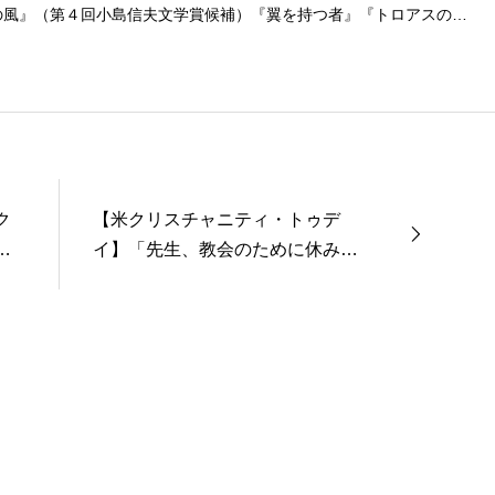
の風』（第４回小島信夫文学賞候補）『翼を持つ者』『トロアスの
シティ』『キャロリングの夜のことなど』（由木菖名義、文芸社）な
ク
【米クリスチャニティ・トゥデ
ピ
イ】「先生、教会のために休みを
取ってください」（対訳）