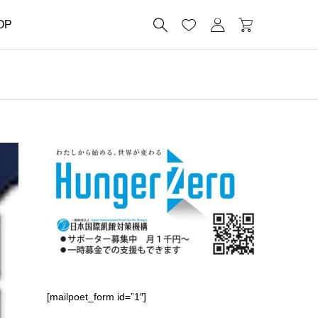




OP
[mailpoet_form id=”1″]