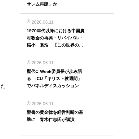
サレム再建」か
2026.06.11
1970年代以降における中国農
村教会の再興・リバイバル・
縮小 袁浩 【この世界の片
隅から】
2026.06.11
歴代C-Week委員長が歩み語
る ICU「キリスト教週間」
でパネルディスカッション
った
2026.06.11
聖書の黄金律を経営判断の基
準に 青木仁志氏が講演