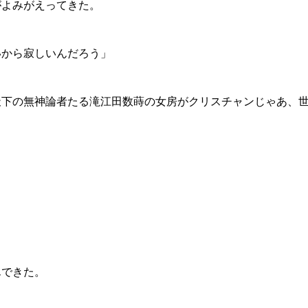
がよみがえってきた。
いから寂しいんだろう」
天下の無神論者たる滝江田数蒔の女房がクリスチャンじゃあ、
んできた。