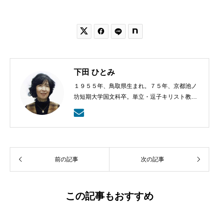


下田 ひとみ
１９５５年、鳥取県生まれ。７５年、京都池ノ
坊短期大学国文科卒。単立・逗子キリスト教会
会員。著書に『うりずんの風』（第４回小島信
夫文学賞候補）『翼を持つ者』『トロアスの
港』（作品社）、『落葉シティ』『キャロリン
グの夜のことなど』（由木菖名義、文芸社）な
ど。
前の記事
次の記事
この記事もおすすめ