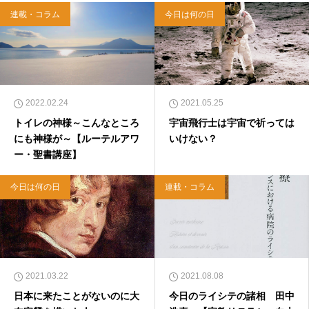
連載・コラム
今日は何の日
2022.02.24
2021.05.25
トイレの神様～こんなところ
宇宙飛行士は宇宙で祈っては
にも神様が～【ルーテルアワ
いけない？
ー・聖書講座】
今日は何の日
連載・コラム
2021.03.22
2021.08.08
日本に来たことがないのに大
今日のライシテの諸相 田中