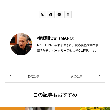


横坂剛比古（MARO）
MARO 1979年東京生まれ。慶応義塾大学文学
部哲学科、バークリー音楽大学CWP卒。 キリ
スト教会をはじめ、お寺や神社のサポートも行
う宗教法人専門の行政書士。2020年7月よりク
リスチャンプレスのディレクターに。 10万人
以上のフォロワーがいるツイッターアカウント
前の記事
次の記事
「上馬キリスト教会（@kamiumach）」の運営
を行う「まじめ担当」。 著書に『聖書を読んだ
ら哲学がわかった 〜キリスト教で解きあかす
西洋哲学超入門〜』（日本実業出版）、『人生
この記事もおすすめ
に悩んだから聖書に相談してみた』（KADOKA
WA）、『キリスト教って、何なんだ？』（ダ