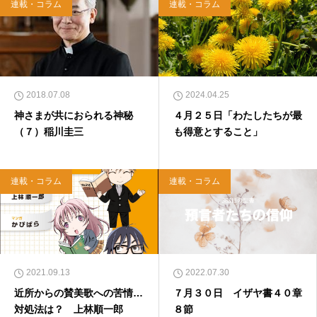
イヤモンド社）、『世界一ゆるい聖書入門』、
連載・コラム
連載・コラム
『世界一ゆるい聖書教室』（「ふざけ担当」LE
ONとの共著、講談社）などがある。新著<a hr
ef="https://amzn.to/376F9aC">『ふっと心がラ
クになる 眠れぬ夜の聖書のことば』（大和書
房）</a>２０２２年３月１５日発売。
2018.07.08
2024.04.25
神さまが共におられる神秘
４月２５日「わたしたちが最
（７）稲川圭三
も得意とすること」
連載・コラム
連載・コラム
2021.09.13
2022.07.30
近所からの賛美歌への苦情…
７月３０日 イザヤ書４０章
対処法は？ 上林順一郎
８節