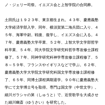
ノ・ジェリー司祭。イエズス会と上智学院の合同葬。
土田氏は１９２３年、東京都生まれ。４３年、慶應義塾
大学経済学部入学、同年、横須賀第二海兵団に入り、４
５年、海軍中尉。戦後、復学し、イエズス会に入る。４
７年、慶應義塾大学卒業、５２年、上智大学文学部哲学
科卒業、５４年、同大学院文学研究科哲学専攻修士課程
修了。５７年、同神学研究科神学専攻修士課程修了、５
８～５９年、フランスやイギリスなどで学ぶ。６２年、
慶應義塾大学大学院文学研究科国文学専攻修士課程修
了、６５年、同博士課程満期退学。９０年に慶應義塾大
学にて文学博士号を取得。専門は国文学（中世文学）。
細川ガラシャの舅（しゅうと）で、近世歌学を大成させ
た細川幽斎（ゆうさい）を研究した。