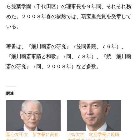
ら雙葉学園（千代田区）の理事長を９年間、それぞれ務
めた。２００８年春の叙勲では、瑞宝重光賞を受章して
いる。
著書は、『細川幽斎の研究』（笠間書院、７６年）、
『細川幽斎事蹟と和歌』（同、７８年）、『続 細川幽
斎の研究』（同、２００８年）など多数。
関連
聖心女子大 新学長に髙祖
上智大学 次期学長に現職