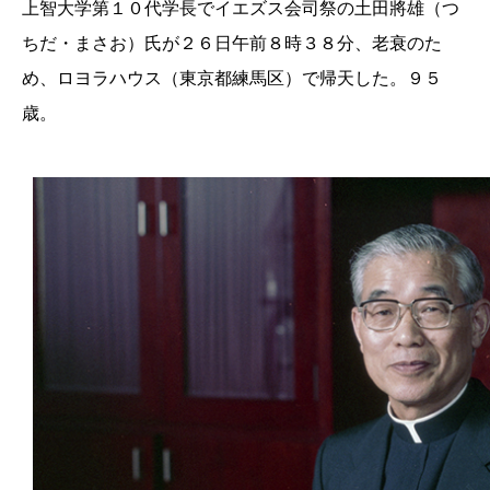
上智大学第１０代学長でイエズス会司祭の土田將雄（つ
ちだ・まさお）氏が２６日午前８時３８分、老衰のた
め、ロヨラハウス（東京都練馬区）で帰天した。９５
歳。