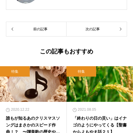
前の記事
次の記事
この記事もおすすめ
特集
特集
2020.12.22
2021.08.05
誰もが知るあのクリスマスソ
「終わりの日の災い」はイナ
ングはまさかのスピード作
ゴのようにやってくる【聖書
曲！？ 〜讃美歌の歴史やト
からよもやま話２１】