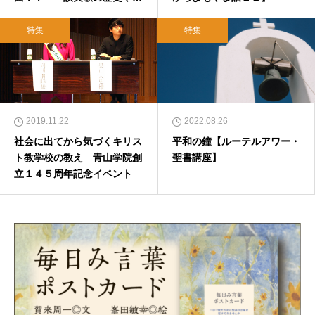
リビア〜
特集
特集
2019.11.22
2022.08.26
社会に出てから気づくキリス
平和の鐘【ルーテルアワー・
ト教学校の教え 青山学院創
聖書講座】
立１４５周年記念イベント