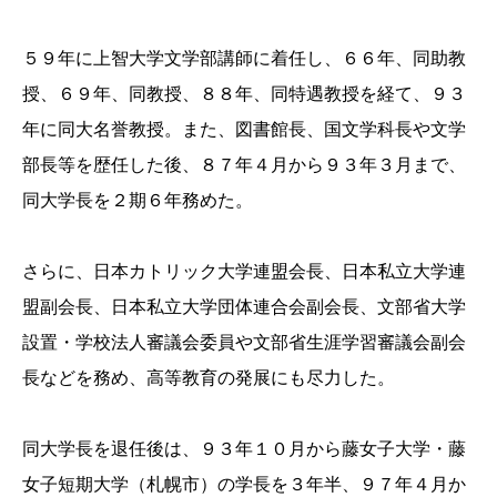
５９年に上智大学文学部講師に着任し、６６年、同助教
授、６９年、同教授、８８年、同特遇教授を経て、９３
年に同大名誉教授。また、図書館長、国文学科長や文学
部長等を歴任した後、８７年４月から９３年３月まで、
同大学長を２期６年務めた。
さらに、日本カトリック大学連盟会長、日本私立大学連
盟副会長、日本私立大学団体連合会副会長、文部省大学
設置・学校法人審議会委員や文部省生涯学習審議会副会
長などを務め、高等教育の発展にも尽力した。
同大学長を退任後は、９３年１０月から藤女子大学・藤
女子短期大学（札幌市）の学長を３年半、９７年４月か