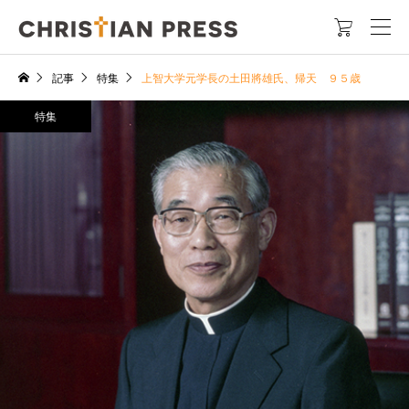

記事
特集
上智大学元学長の土田將雄氏、帰天 ９５歳
特集