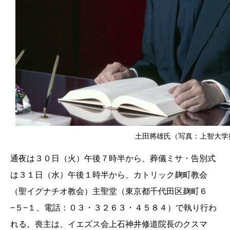
土田將雄氏（写真：上智大学
通夜は３０日（火）午後７時半から、葬儀ミサ・告別式
は３１日（水）午後１時半から、カトリック麹町教会
（聖イグナチオ教会）主聖堂（東京都千代田区麹町６
−５−１、電話：０３・３２６３・４５８４）で執り行わ
れる。喪主は、イエズス会上石神井修道院長のクスマ