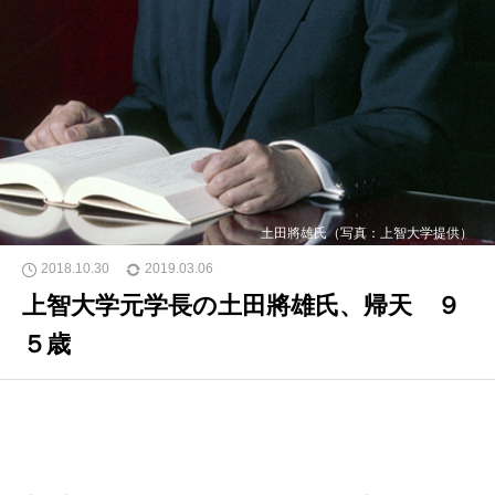
土田將雄氏（写真：上智大学提供）
2018.10.30
2019.03.06
上智大学元学長の土田將雄氏、帰天 ９
５歳