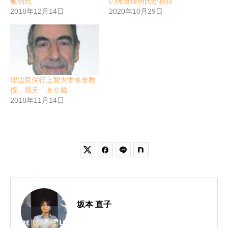
敏明氏
の曄道佳明氏が再任
2018年12月14日
2020年10月29日
理辺良保行上智大学名誉教
授、帰天 ８０歳
2018年11月14日


坂本 直子