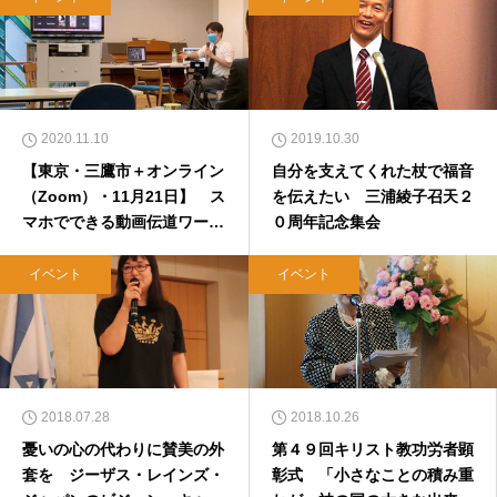
2020.11.10
2019.10.30
【東京・三鷹市＋オンライン
自分を支えてくれた杖で福音
（Zoom）・11月21日】 ス
を伝えたい 三浦綾子召天２
マホでできる動画伝道ワーク
０周年記念集会
ショップ（４）「動画のつく
りかたについて：より魅力的
イベント
イベント
な動画にするために」
2018.07.28
2018.10.26
憂いの心の代わりに賛美の外
第４９回キリスト教功労者顕
套を ジーザス・レインズ・
彰式 「小さなことの積み重