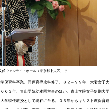
文館ウェンライトホール（東京都中央区）で
大学保育科卒業、同保育専攻科修了。８２～９９年、大妻女子
２００３年、青山学院幼稚園主事のほか、青山学院女子短期大
期大学特任教授として現在に至る。０３年からキリスト教保育