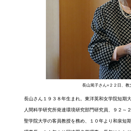
長山篤子さん=２２日、教
長山さん１９３８年生まれ。東洋英和女学院短期
人間科学研究所発達環境研究部門研究員、９２～
聖学院大学の客員教授を務め、１０年より和泉短