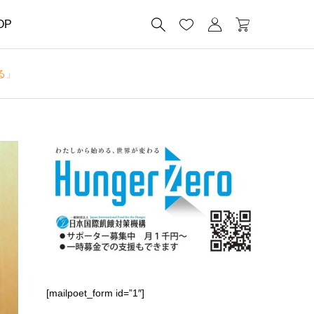




OP
る」
[mailpoet_form id=”1″]