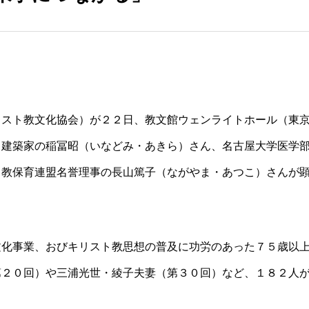
リスト教文化協会）が２２日、教文館ウェンライトホール（東
、建築家の稲冨昭（いなどみ・あきら）さん、名古屋大学医学
ト教保育連盟名誉理事の長山篤子（ながやま・あつこ）さんが
文化事業、おびキリスト教思想の普及に功労のあった７５歳以
第２０回）や三浦光世・綾子夫妻（第３０回）など、１８２人