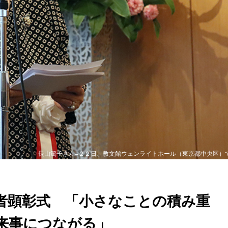
長山篤子さん=２２日、教文館ウェンライトホール（東京都中央区）
者顕彰式 「小さなことの積み重
来事につながる」