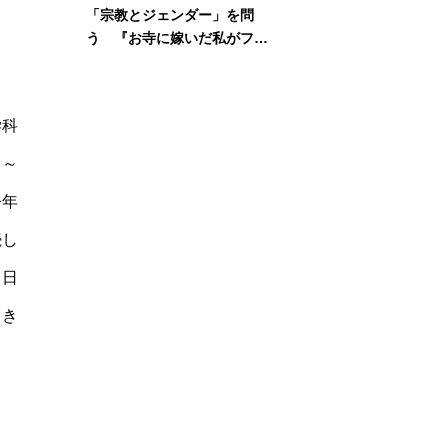
「宗教とジェンダー」を問
う 『お寺に嫁いだ私がフェ
ミニズムに出会って考えたこ
と』刊行記念イベント
学科
３～
今年
続し
、日
てき