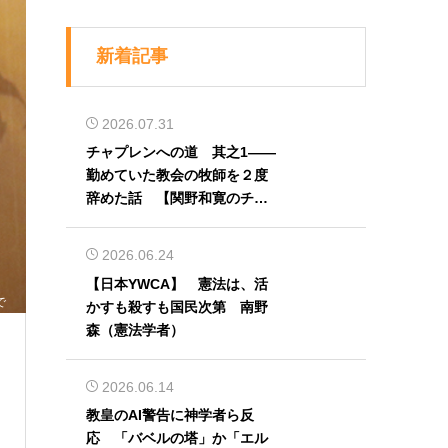
新着記事
2026.07.31
チャプレンへの道 其之1――
勤めていた教会の牧師を２度
辞めた話 【関野和寛のチャ
プレン奮闘記】第32回
2026.06.24
【日本YWCA】 憲法は、活
で
かすも殺すも国民次第 南野
森（憲法学者）
2026.06.14
教皇のAI警告に神学者ら反
応 「バベルの塔」か「エル