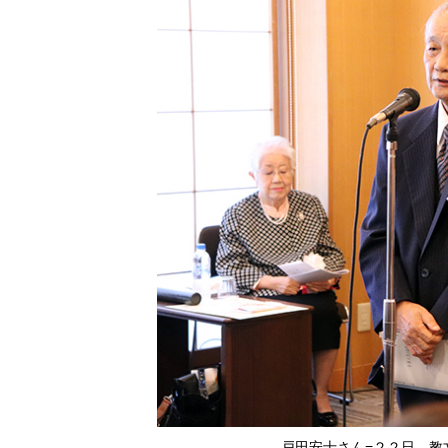
戸田安士さん=２２日、教