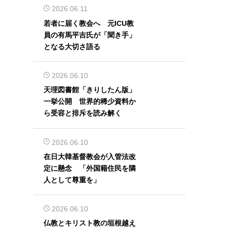
2026.06.11
若者に届く教会へ 元ICU教
員の有馬平吉氏が「聞き手」
となる大切さ語る
2026.06.10
天理図書館「きりしたん版」
一挙公開 世界的稀少資料か
ら受容と排斥を読み解く
2026.06.10
在日大韓基督教会が入管法改
定に懸念 「外国籍住民を隣
人として尊重を」
2026.06.10
仏教とキリスト教の垣根越え