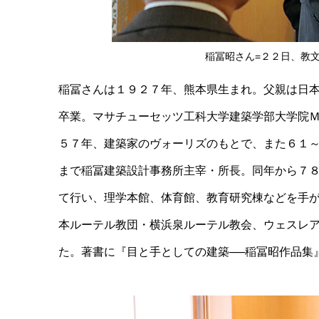
稲冨昭さん=２２日、教
稲冨さんは１９２７年、熊本県生まれ。父親は日
卒業。マサチューセッツ工科大学建築学部大学院
５７年、建築家のヴォーリズのもとで、また６１
まで稲冨建築設計事務所主宰・所長。同年から７
て行い、理学本館、体育館、教育研究棟などを手
本ルーテル教団・横浜泉ルーテル教会、ウェスレ
た。著書に『目と手としての建築──稲冨昭作品集