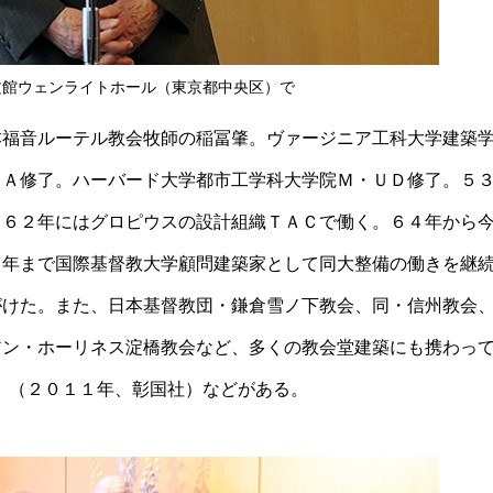
文館ウェンライトホール（東京都中央区）で
本福音ルーテル教会牧師の稲冨肇。ヴァージニア工科大学建築
ＭＡ修了。ハーバード大学都市工学科大学院Ｍ・ＵＤ修了。５
～６２年にはグロピウスの設計組織ＴＡＣで働く。６４年から
８年まで国際基督教大学顧問建築家として同大整備の働きを継
がけた。また、日本基督教団・鎌倉雪ノ下教会、同・信州教会
アン・ホーリネス淀橋教会など、多くの教会堂建築にも携わっ
』（２０１１年、彰国社）などがある。