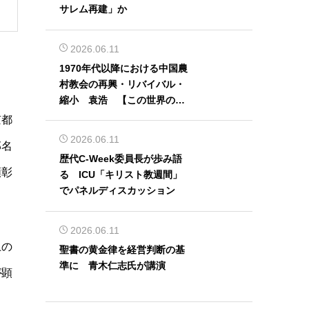
サレム再建」か
2026.06.11
1970年代以降における中国農
村教会の再興・リバイバル・
縮小 袁浩 【この世界の片
隅から】
京都
2026.06.11
部名
歴代C-Week委員長が歩み語
顕彰
る ICU「キリスト教週間」
でパネルディスカッション
2026.06.11
上の
聖書の黄金律を経営判断の基
準に 青木仁志氏が講演
が顕