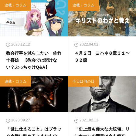
連載・コラム
連載・コラム
2023.12.12
2022.04.02
教会行事を減らしたい 佐竹
４月２日 ヨハネ８章３１〜
十喜雄 【教会では聞けな
３２節
い？ぶっちゃけQ&A】
連載・コラム
今日は何の日
2023.09.27
2021.02.12
「世に仕えること」はブラッ
「史上最も偉大な大統領」リ