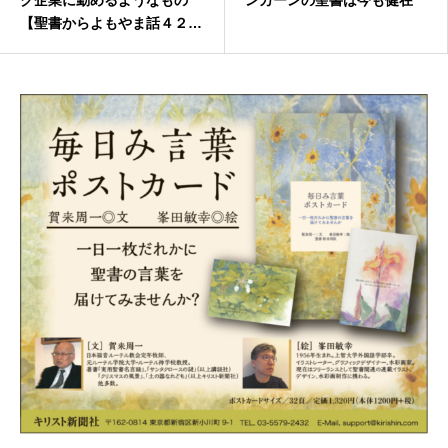
ク企業に勤めるようなもの
ンカーンの聖書は今も健在
【聖書からよもやま話４２
８】