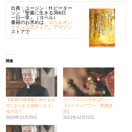
出典：ユージン・H.ピーター
ソン『聖書に生きる366日
一日一章』（ヨベル）
書籍のお求めは、
ヨベルオン
ライン公式ストア
、
アマゾン
ストアで
関連
【毎週日曜連載】神さまが
クリスマスの天使は忙しい
共におられる神秘（８４）
【ルーテルアワー・聖書講
稲川圭三
座】
2019年12月29日
2021年12月22日