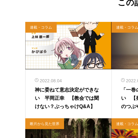
この
連載・コラム
連載・コラ
2022.08.04
2022.
神に委ねて意志決定ができな
「一巻
い 平岡正幸 【教会では聞
い 【
けない？ぶっちゃけQ&A】
のつぶ
断片から見た世界
連載・コラ