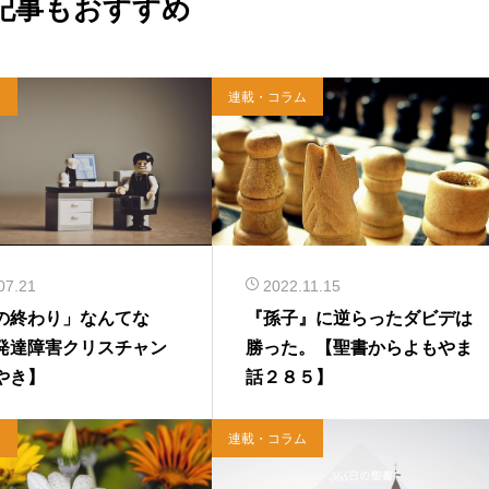
記事もおすすめ
ム
連載・コラム
07.21
2022.11.15
の終わり」なんてな
『孫子』に逆らったダビデは
発達障害クリスチャン
勝った。【聖書からよもやま
やき】
話２８５】
ム
連載・コラム