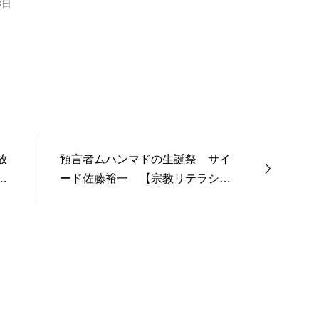
8日
放
預言者ムハンマドの生誕祭 サイ
ィ
ード佐藤裕一 【宗教リテラシー
向上委員会】