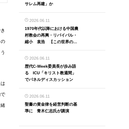
サレム再建」か
2026.06.11
1970年代以降における中国農
でき
村教会の再興・リバイバル・
くの
縮小 袁浩 【この世界の片
隅から】
よう
2026.06.11
歴代C-Week委員長が歩み語
る ICU「キリスト教週間」
でパネルディスカッション
らは
物で
2026.06.11
聖書の黄金律を経営判断の基
情緒
準に 青木仁志氏が講演