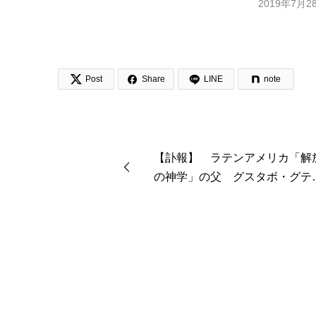
2019年7月2


Post
Share
LINE
note
【訃報】 ラテンアメリカ「解
の神学」の父 グスタボ・グテ
エレス氏が死去