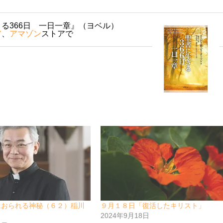
る366日 一日一章』（ヨベル）
ア
、
アマゾン
ストアで
におられる神秘（６２）稲川
９月１８日「復活したキリスト」
2024年9月18日