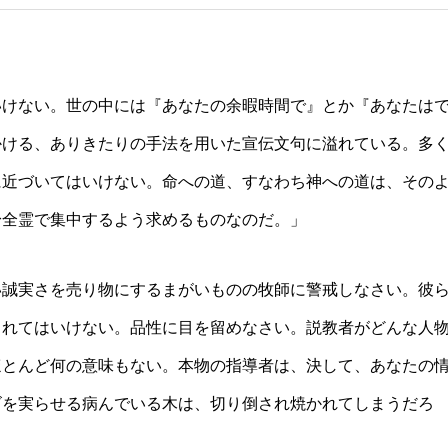
いけない。世の中には『あなたの余暇時間で』とか『あなたは
かける、ありきたりの手法を用いた宣伝文句に溢れている。多
に近づいてはいけない。命への道、すなわち神への道は、その
身全霊で集中するよう求めるものなのだ。」
誠実さを売り物にするまがいものの牧師に警戒しなさい。彼
されてはいけない。品性に目を留めなさい。説教者がどんな人
ほとんど何の意味もない。本物の指導者は、決して、あなたの
ゴを実らせる病んでいる木は、切り倒され焼かれてしまうだろ