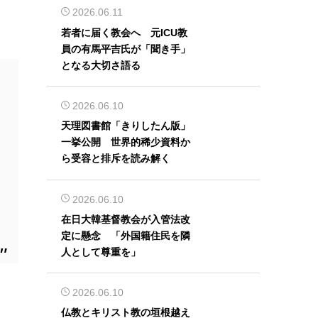
2026.06.11
若者に届く教会へ 元ICU教
員の有馬平吉氏が「聞き手」
となる大切さ語る
2026.06.10
天理図書館「きりしたん版」
一挙公開 世界的稀少資料か
ら受容と排斥を読み解く
2026.06.10
在日大韓基督教会が入管法改
定に懸念 「外国籍住民を隣
人として尊重を」
2026.06.10
仏教とキリスト教の垣根越え