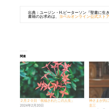
出典：ユージン・H.ピーターソン『聖書に生き
書籍のお求めは、
ヨベルオンライン公式スト
関連
２月２０日「祝福されたこの人生」
神さまが共
2024年2月20日
圭三