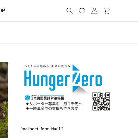




OP
[mailpoet_form id=”1″]