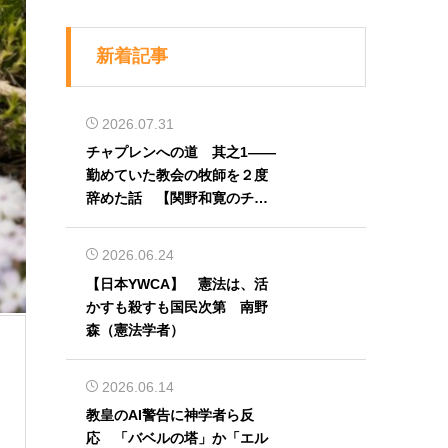
新着記事
2026.07.31
チャプレンへの道 其之1――
勤めていた教会の牧師を２度
辞めた話 【関野和寛のチャ
プレン奮闘記】第32回
2026.06.24
【日本YWCA】 憲法は、活
かすも殺すも国民次第 南野
森（憲法学者）
2026.06.14
教皇のAI警告に神学者ら反
応 「バベルの塔」か「エル