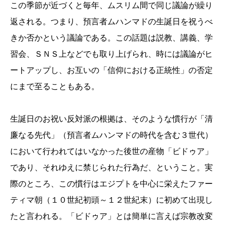
この季節が近づくと毎年、ムスリム間で同じ議論が繰り
返される。つまり、預言者ムハンマドの生誕日を祝うべ
きか否かという議論である。この話題は説教、講義、学
習会、ＳＮＳ上などでも取り上げられ、時には議論がヒ
ートアップし、お互いの「信仰における正統性」の否定
にまで至ることもある。
生誕日のお祝い反対派の根拠は、そのような慣行が「清
廉なる先代」（預言者ムハンマドの時代を含む３世代）
において行われてはいなかった後世の産物「ビドゥア」
であり、それゆえに禁じられた行為だ、ということ。実
際のところ、この慣行はエジプトを中心に栄えたファー
ティマ朝（１０世紀初頭～１２世紀末）に初めて出現し
たと言われる。「ビドゥア」とは簡単に言えば宗教改変