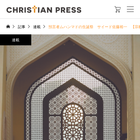

記事
連載
預言者ムハンマドの生誕祭 サイード佐藤裕一 【宗
連載