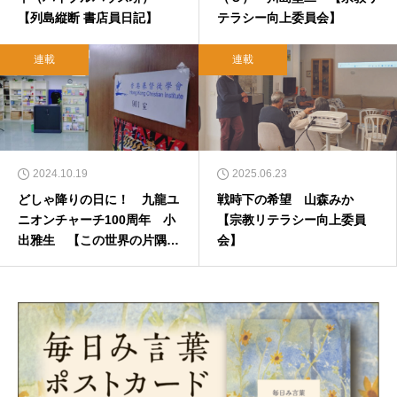
【列島縦断 書店員日記】
テラシー向上委員会】
連載
連載
2024.10.19
2025.06.23
どしゃ降りの日に！ 九龍ユ
戦時下の希望 山森みか
ニオンチャーチ100周年 小
【宗教リテラシー向上委員
出雅生 【この世界の片隅か
会】
ら】