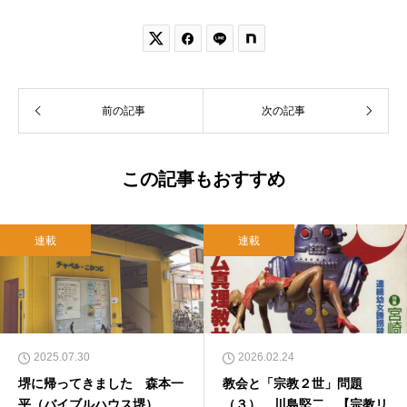


前の記事
次の記事
この記事もおすすめ
連載
連載
2025.07.30
2026.02.24
堺に帰ってきました 森本一
教会と「宗教２世」問題
平（バイブルハウス堺）
（３） 川島堅二 【宗教リ