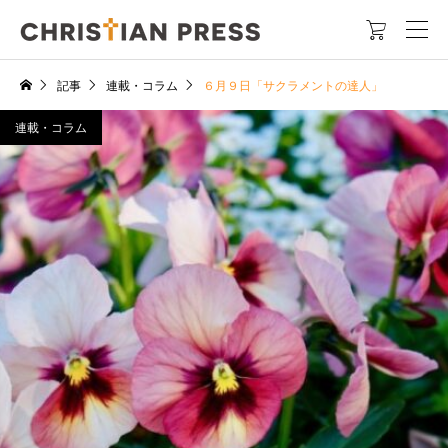

記事
連載・コラム
６月９日「サクラメントの達人」
連載・コラム