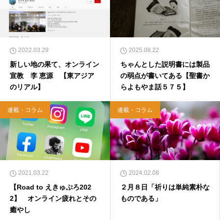
2022.03.29
2025.08.22
新しい地の果て、オンライン
ちゃんとした説明書には製品
宣教 李 恵源 【東アジア
の弱点が書いてある【聖書か
のリアル】
らよもやま話５７５】
連載・コラム
連載・コラム
2021.03.22
2024.02.08
【Road to えきゅぷろ202
２月８日「祈りは単純素朴な
2】 オンライン疲れとその
ものである」
癒やし