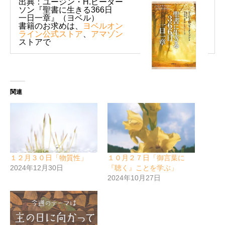
出典：ユージン・H.ピーター
ソン『聖書に生きる366日
一日一章』（ヨベル）
書籍のお求めは、
ヨベルオン
ライン公式ストア
、
アマゾン
ストアで
関連
１２月３０日「物質性」
１０月２７日「御言葉に
2024年12月30日
『聴く』ことを学ぶ」
2024年10月27日