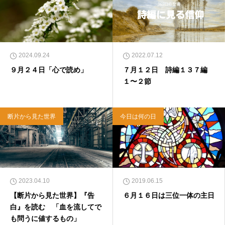
2024.09.24
2022.07.12
９月２４日「心で読め」
７月１２日 詩編１３７編
１〜２節
断片から見た世界
今日は何の日
2023.04.10
2019.06.15
【断片から見た世界】『告
６月１６日は三位一体の主日
白』を読む 「血を流してで
も問うに値するもの」