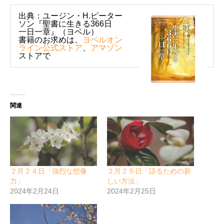
出典：ユージン・H.ピーター
ソン『聖書に生きる366日
一日一章』（ヨベル）
書籍のお求めは、
ヨベルオン
ライン公式ストア
、
アマゾン
ストアで
関連
２月２４日「強烈な想像
２月２５日「語るための新
力」
しい方法」
2024年2月24日
2024年2月25日