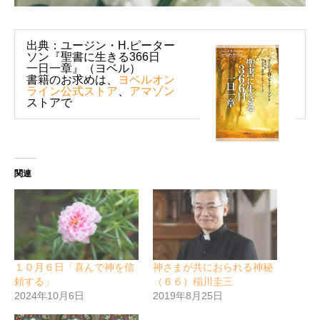
出典：ユージン・H.ピーター
ソン『聖書に生きる366日
一日一章』（ヨベル）
書籍のお求めは、
ヨベルオン
ライン公式ストア
、
アマゾン
ストアで
関連
１０月６日「喜んで神を信
神さまが共におられる神秘
頼する」
（６６）稲川圭三
2024年10月6日
2019年8月25日