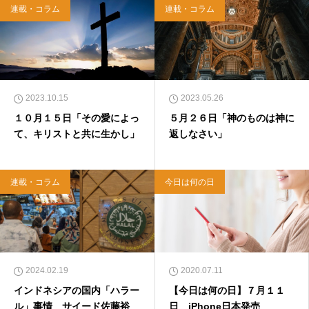
連載・コラム
連載・コラム
2023.10.15
2023.05.26
１０月１５日「その愛によっ
５月２６日「神のものは神に
て、キリストと共に生かし」
返しなさい」
連載・コラム
今日は何の日
2024.02.19
2020.07.11
インドネシアの国内「ハラー
【今日は何の日】７月１１
ル」事情 サイード佐藤裕
日 iPhone日本発売