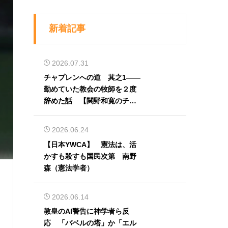
新着記事
2026.07.31
チャプレンへの道 其之1――
勤めていた教会の牧師を２度
辞めた話 【関野和寛のチャ
プレン奮闘記】第32回
2026.06.24
【日本YWCA】 憲法は、活
）
かすも殺すも国民次第 南野
森（憲法学者）
2026.06.14
教皇のAI警告に神学者ら反
応 「バベルの塔」か「エル