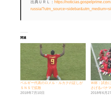
出典ＵＲＬ：
https://noticias.gospelprime.co
russia/?utm_source=sidebar&utm_medium=s
関連
ベルギー代表のロメル・ルカクの証しが
Ｗ杯：試合
ＳＮＳで拡散
さげるパナ
2018年7月10日
2018年6月2