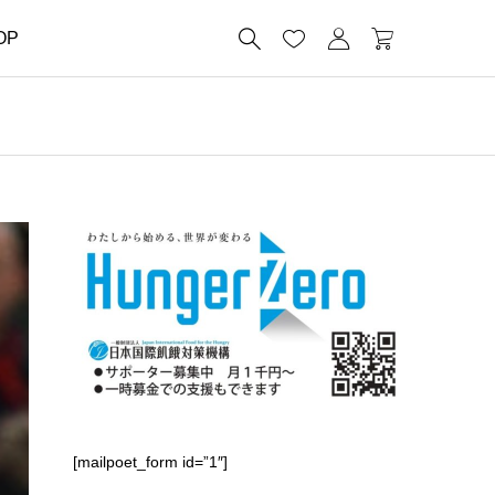




OP
[mailpoet_form id=”1″]