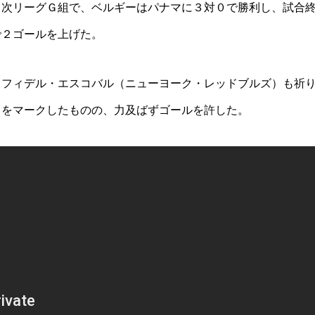
１次リーグＧ組で、ベルギーはパナマに３対０で勝利し、試合
で２ゴールを上げた。
、フィデル・エスコバル（ニューヨーク・レッドブルズ）も祈
クをマークしたものの、力及ばずゴールを許した。