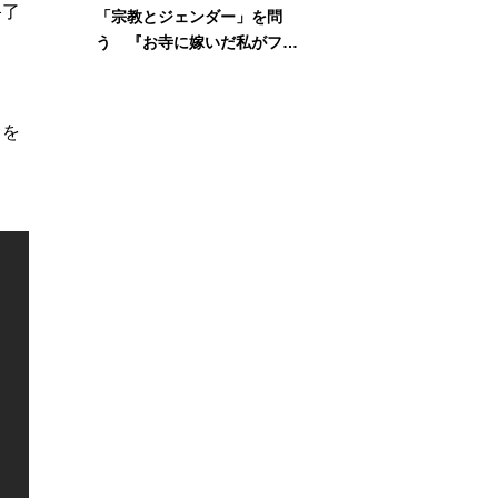
終了
「宗教とジェンダー」を問
う 『お寺に嫁いだ私がフェ
ミニズムに出会って考えたこ
と』刊行記念イベント
りを