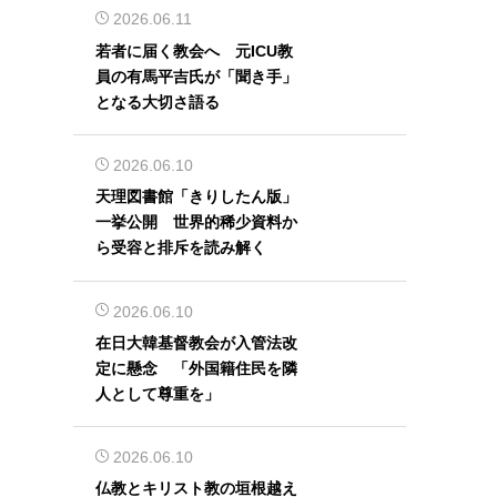
2026.06.11
若者に届く教会へ 元ICU教
員の有馬平吉氏が「聞き手」
となる大切さ語る
2026.06.10
天理図書館「きりしたん版」
一挙公開 世界的稀少資料か
ら受容と排斥を読み解く
2026.06.10
在日大韓基督教会が入管法改
定に懸念 「外国籍住民を隣
人として尊重を」
2026.06.10
仏教とキリスト教の垣根越え