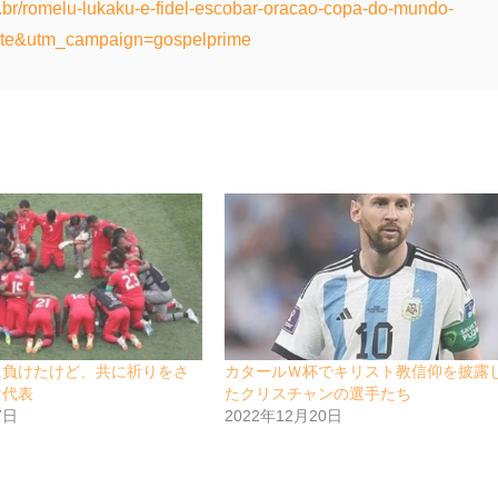
m.br/romelu-lukaku-e-fidel-escobar-oracao-copa-do-mundo-
ite&utm_campaign=gospelprime
に負けたけど、共に祈りをさ
カタールＷ杯でキリスト教信仰を披露
マ代表
たクリスチャンの選手たち
7日
2022年12月20日