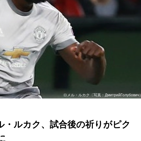
ロメル・ルカク〔写真：ДмитрийГолубович
ル・ルカク、試合後の祈りがピク
に