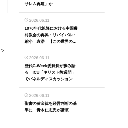
サレム再建」か
2026.06.11
1970年代以降における中国農
村教会の再興・リバイバル・
縮小 袁浩 【この世界の片
隅から】
テッ
2026.06.11
歴代C-Week委員長が歩み語
る ICU「キリスト教週間」
でパネルディスカッション
2026.06.11
聖書の黄金律を経営判断の基
準に 青木仁志氏が講演