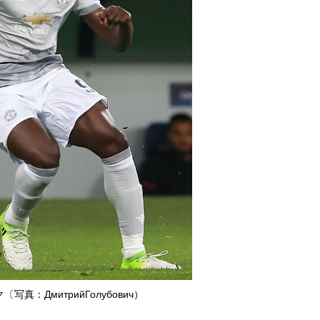
写真：ДмитрийГолубович）