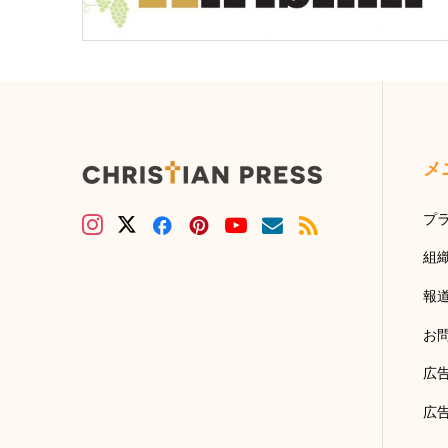
メ
プ
組
報
お
広
広