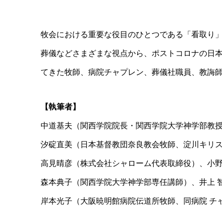
牧会における重要な役目のひとつである「看取り
葬儀などさまざまな視点から、ポストコロナの日
てきた牧師、病院チャプレン、葬儀社職員、教誨
【執筆者】
中道基夫（関西学院院長・関西学院大学神学部教
汐碇直美（日本基督教団奈良教会牧師、淀川キリ
高見晴彦（株式会社シャローム代表取締役）、小
森本典子（関西学院大学神学部専任講師）、井上 
岸本光子（大阪暁明館病院伝道所牧師、同病院 チ