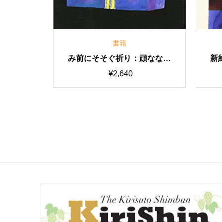
書籍
あり。: 老
聖書を伝える極意 ー説教はこ
るあなたへ
うして語られる
0
¥
1,980