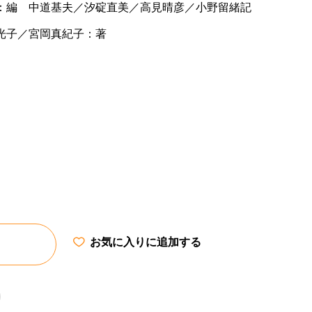
：編 中道基夫／汐碇直美／高見晴彦／小野留緒記
光子／宮岡真紀子：著
お気に入りに追加する