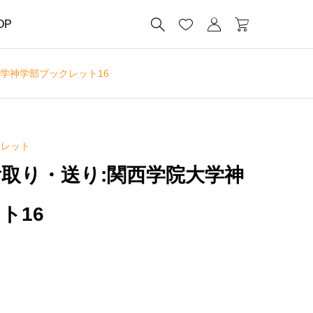




OP
学神学部ブックレット16
クレット
取り・送り:関西学院大学神
ト16