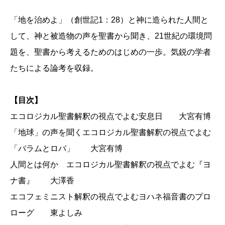
引
「地を治めよ」（創世記1：28）と神に造られた人間と
き
して、神と被造物の声を聖書から聞き、21世紀の環境問
個
題を、聖書から考えるためのはじめの一歩。気鋭の学者
たちによる論考を収録。
【目次】
エコロジカル聖書解釈の視点でよむ安息日 大宮有博
「地球」の声を聞くエコロジカル聖書解釈の視点でよむ
「バラムとロバ」 大宮有博
人間とは何か エコロジカル聖書解釈の視点でよむ『ヨ
ナ書』 大澤香
エコフェミニスト解釈の視点でよむヨハネ福音書のプロ
ローグ 東よしみ