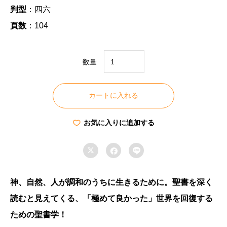
判型
：四六
頁数
：104
数量
エ
コ
カートに入れる
ロ
ジ
お気に入りに追加する
カ
ル



聖
書
解
神、自然、人が調和のうちに生きるために。聖書を深く
釈
読むと見えてくる、「極めて良かった」世界を回復する
の
ための聖書学！
手