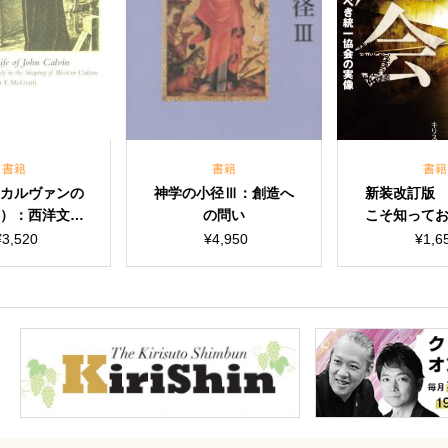
書籍
書籍
ルヴァンの
神学の小径Ⅲ：創造へ
新装改訂版 脱
：西洋文化
の問い
こそ知っておく
て作られた
一教会の実
20
¥
4,950
¥
1,650