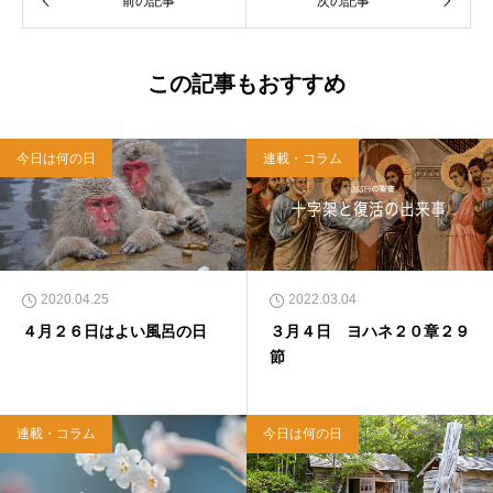
前の記事
次の記事
て、雜賀編集工房として独立。
この記事もおすすめ
今日は何の日
連載・コラム
2020.04.25
2022.03.04
４月２６日はよい風呂の日
３月４日 ヨハネ２０章２９
節
連載・コラム
今日は何の日