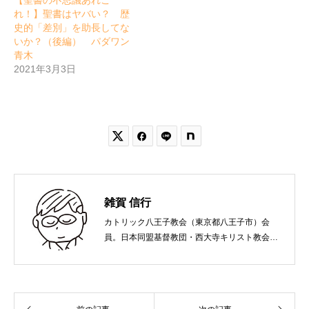
【聖書の不思議あれこ
れ！】聖書はヤバい？ 歴
史的「差別」を助長してな
いか？（後編） パダワン
青木
2021年3月3日


雑賀 信行
カトリック八王子教会（東京都八王子市）会
員。日本同盟基督教団・西大寺キリスト教会
（岡山市）で受洗。１９６５年、兵庫県生ま
れ。関西学院大学社会学部卒業。９０年代、い
のちのことば社で「いのちのことば」「百万人
の福音」の編集責任者を務め、新教出版社を経