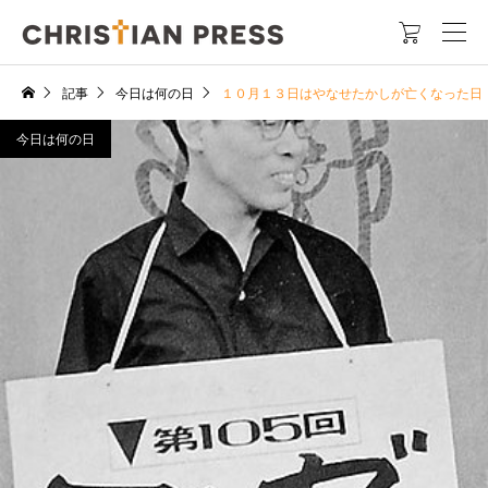

記事
今日は何の日
１０月１３日はやなせたかしが亡くなった日
今日は何の日