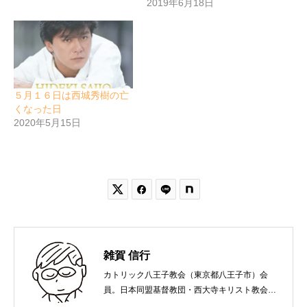
2019年6月18日
５月１６日は西城秀樹の亡
くなった日
2020年5月15日


雑賀 信行
カトリック八王子教会（東京都八王子市）会
員。日本同盟基督教団・西大寺キリスト教会
（岡山市）で受洗。１９６５年、兵庫県生ま