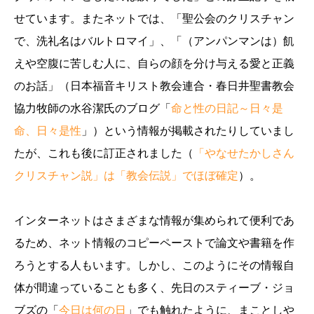
せています。またネットでは、「聖公会のクリスチャン
で、洗礼名はバルトロマイ」、「（アンパンマンは）飢
えや空腹に苦しむ人に、自らの顔を分け与える愛と正義
のお話」（日本福音キリスト教会連合・春日井聖書教会
協力牧師の水谷潔氏のブログ「
命と性の日記～日々是
命、日々是性
」）という情報が掲載されたりしていまし
たが、これも後に訂正されました（
「やなせたかしさん
クリスチャン説」は「教会伝説」でほぼ確定
）。
インターネットはさまざまな情報が集められて便利であ
るため、ネット情報のコピーペーストで論文や書籍を作
ろうとする人もいます。しかし、このようにその情報自
体が間違っていることも多く、先日のスティーブ・ジョ
ブズの「
今日は何の日
」でも触れたように、まことしや