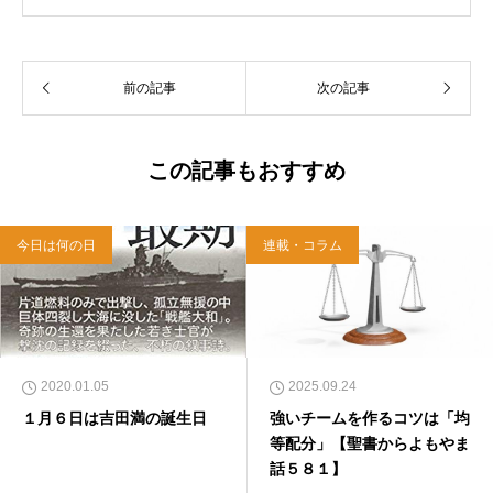
れ。関西学院大学社会学部卒業。９０年代、い
のちのことば社で「いのちのことば」「百万人
の福音」の編集責任者を務め、新教出版社を経
前の記事
次の記事
て、雜賀編集工房として独立。
この記事もおすすめ
今日は何の日
連載・コラム
2020.01.05
2025.09.24
１月６日は吉田満の誕生日
強いチームを作るコツは「均
等配分」【聖書からよもやま
話５８１】