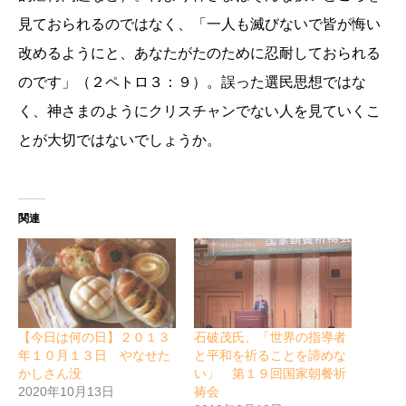
見ておられるのではなく、「一人も滅びないで皆が悔い
改めるようにと、あなたがたのために忍耐しておられる
のです」（２ペトロ３：９）。誤った選民思想ではな
く、神さまのようにクリスチャンでない人を見ていくこ
とが大切ではないでしょうか。
関連
【今日は何の日】２０１３
石破茂氏、「世界の指導者
年１０月１３日 やなせた
と平和を祈ることを諦めな
かしさん没
い」 第１９回国家朝餐祈
2020年10月13日
祷会