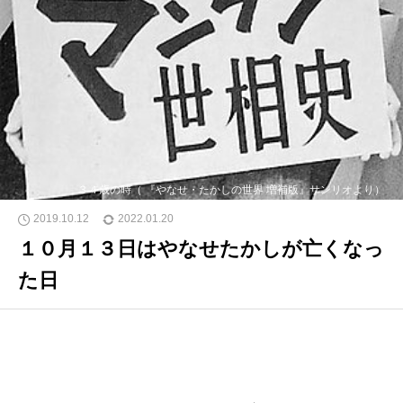
３４歳の時（ 『やなせ・たかしの世界 増補版』サンリオより）
2019.10.12
2022.01.20
１０月１３日はやなせたかしが亡くなっ
た日