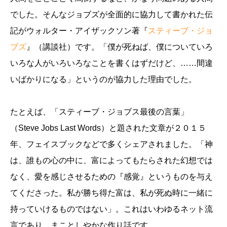
でした。そんなジョブズが全面的に協力して書かれた伝
記がウォルター・アイザックソン著『
スティーブ・ジョ
ブズ
』（講談社）です。「僕が死ねば、僕についていろ
いろな人がいろいろなことを書くはずだけど、……間違
いばかりになる」というのが協力した理由でした。
たとえば、「スティーブ・ジョブス最後の言葉」
（Steve Jobs Last Words）と題された文章が２０１５
年、フェイスブックなどで多くシェアされました。「神
は、誰もの心の中に、富によってもたらされた幻想では
なく、愛を感じさせるための『感覚』というものを与え
てくださった。私が勝ち得た富は、私が死ぬ時に一緒に
持っていけるものではない」。これはいわゆるネット流
言であり、まことしやかな作り話です。