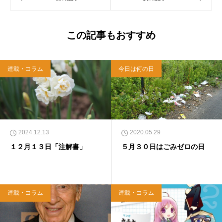
て、雜賀編集工房として独立。
この記事もおすすめ
連載・コラム
今日は何の日
2024.12.13
2020.05.29
１２月１３日「注解書」
５月３０日はごみゼロの日
連載・コラム
連載・コラム