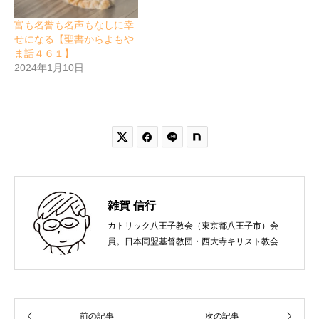
富も名誉も名声もなしに幸
せになる【聖書からよもや
ま話４６１】
2024年1月10日


雑賀 信行
カトリック八王子教会（東京都八王子市）会
員。日本同盟基督教団・西大寺キリスト教会
（岡山市）で受洗。１９６５年、兵庫県生ま
れ。関西学院大学社会学部卒業。９０年代、い
のちのことば社で「いのちのことば」「百万人
の福音」の編集責任者を務め、新教出版社を経
前の記事
次の記事