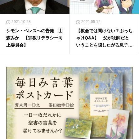
2021.10.28
2021.05.12
シモン・ペレスへの告発 山
【教会では聞けない？ぶっち
森みか 【宗教リテラシー向
ゃけQ&A】 父が牧師だと
上委員会】
いうことを隠したがる息子に
どう声かける？ 上林順一郎