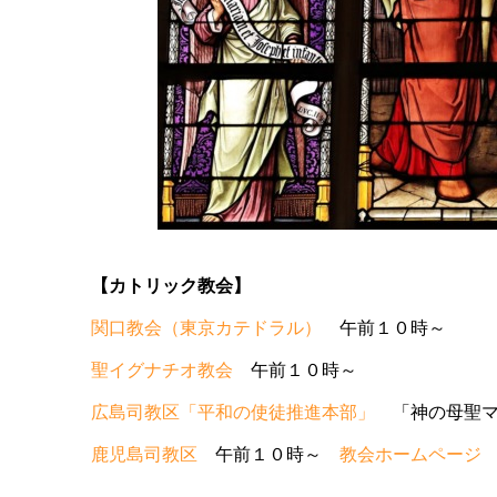
【カトリック教会】
関口教会（東京カテドラル）
午前１０時～
聖イグナチオ教会
午前１０時～
広島司教区「平和の使徒推進本部」
「神の母聖マ
鹿児島司教区
午前１０時～
教会ホームページ