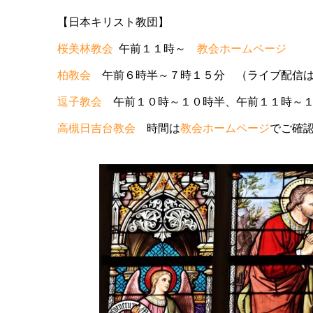
【日本キリスト教団】
桜美林教会
午前１１時～
教会ホームページ
柏教会
午前６時半～７時１５分 （ライブ配信は
逗子教会
午前１０時～１０時半、午前１１時～
高槻日吉台教会
時間は
教会ホームページ
でご確