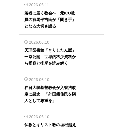
2026.06.11
若者に届く教会へ 元ICU教
員の有馬平吉氏が「聞き手」
となる大切さ語る
2026.06.10
天理図書館「きりしたん版」
一挙公開 世界的稀少資料か
ら受容と排斥を読み解く
2026.06.10
在日大韓基督教会が入管法改
定に懸念 「外国籍住民を隣
人として尊重を」
2026.06.10
仏教とキリスト教の垣根越え