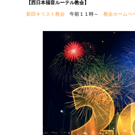
【西日本福音ルーテル教会】
新田キリスト教会
午前１１時～
教会ホームペ