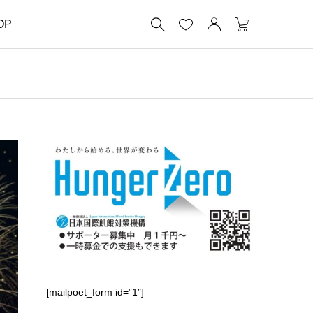




OP
[mailpoet_form id=”1″]