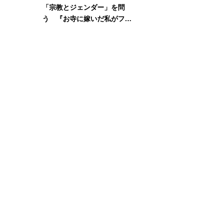
「宗教とジェンダー」を問
う 『お寺に嫁いだ私がフェ
ミニズムに出会って考えたこ
と』刊行記念イベント