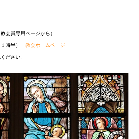
教会員専用ページから）
１１時半）
教会ホームページ
認ください。