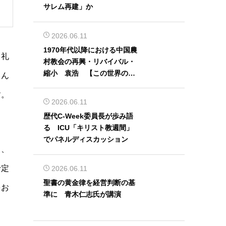
サレム再建」か
2026.06.11
1970年代以降における中国農
、礼
村教会の再興・リバイバル・
縮小 袁浩 【この世界の片
さん
隅から】
す。
2026.06.11
歴代C-Week委員長が歩み語
る ICU「キリスト教週間」
でパネルディスカッション
く、
予定
2026.06.11
聖書の黄金律を経営判断の基
をお
準に 青木仁志氏が講演