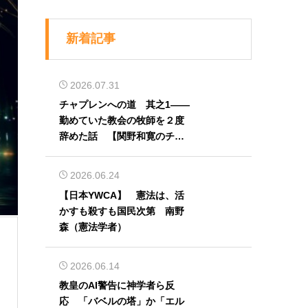
新着記事
2026.07.31
チャプレンへの道 其之1――
勤めていた教会の牧師を２度
辞めた話 【関野和寛のチャ
プレン奮闘記】第32回
2026.06.24
【日本YWCA】 憲法は、活
かすも殺すも国民次第 南野
森（憲法学者）
2026.06.14
教皇のAI警告に神学者ら反
応 「バベルの塔」か「エル