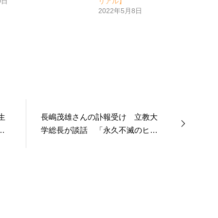
0日
リアル】
2022年5月8日
生
長嶋茂雄さんの訃報受け 立教大
何
学総長が談話 「永久不滅のヒー
ロー」