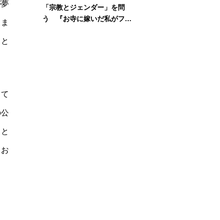
が夢
「宗教とジェンダー」を問
う 『お寺に嫁いだ私がフェ
りま
ミニズムに出会って考えたこ
」と
と』刊行記念イベント
きて
の公
」と
、お