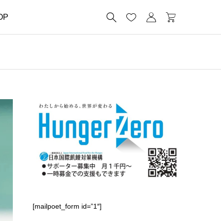




OP
[mailpoet_form id=”1″]