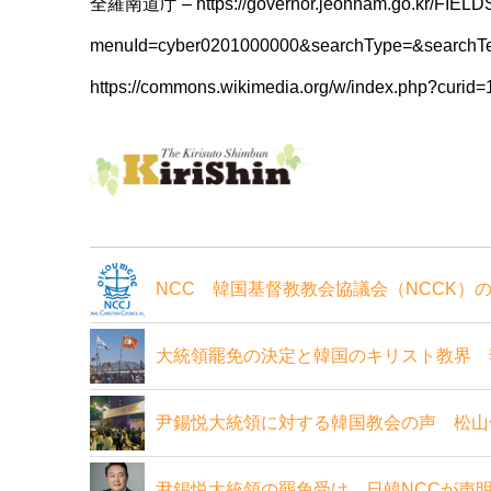
全羅南道庁 – https://governor.jeonnam.go.kr/FIELD
menuId=cyber0201000000&searchType=&searchTe
https://commons.wikimedia.org/w/index.php?cu
NCC 韓国基督教教会協議会（NCCK）
大統領罷免の決定と韓国のキリスト教界 
尹錫悦大統領に対する韓国教会の声 松山
尹錫悦大統領の罷免受け 日韓NCCが声