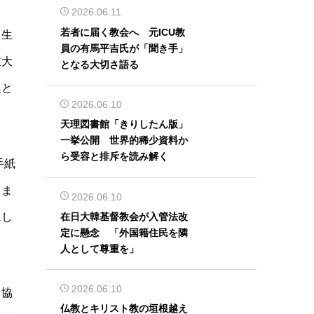
2026.06.11
若者に届く教会へ 元ICU教
と生
員の有馬平吉氏が「聞き手」
重大
となる大切さ語る
換と
2026.06.10
天理図書館「きりしたん版」
一挙公開 世界的稀少資料か
ら受容と排斥を読み解く
手紙
、ま
2026.06.10
在日大韓基督教会が入管法改
にし
定に懸念 「外国籍住民を隣
人として尊重を」
2026.06.10
く協
仏教とキリスト教の垣根越え