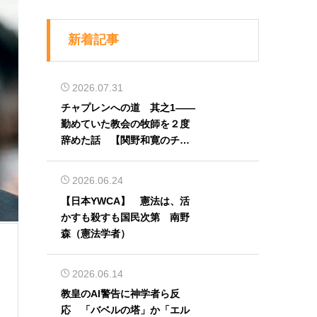
新着記事
2026.07.31
チャプレンへの道 其之1――
勤めていた教会の牧師を２度
辞めた話 【関野和寛のチャ
プレン奮闘記】第32回
2026.06.24
【日本YWCA】 憲法は、活
かすも殺すも国民次第 南野
森（憲法学者）
2026.06.14
教皇のAI警告に神学者ら反
応 「バベルの塔」か「エル