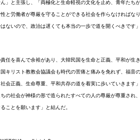
せん」と主張し、「両極化と生命軽視の文化を止め、青年たち
女性と労働者が尊厳を守ることができる社会を作らなければな
ではないので、政治は遅くても本当の一歩で道を開くべきです
の責任を喜んで余裕があり、大韓民国を生命と正義、平和が生
韓国キリスト教教会協議会も時代の苦痛と痛みを免れず、福音
に社会正義、生命尊重、平和共存の道を着実に歩いていきます
たちの社会が神様の形で造られたすべての人の尊厳が尊重され
なることを願います」と結んだ。