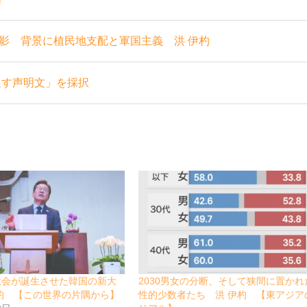
影 背景に植民地支配と軍国主義 洪 伊杓
促す声明文」を採択
教会が誕生させた韓国の新大
2030男女の分断、そして狭間に置かれ
杓 【この世界の片隅から】
性的少数者たち 洪 伊杓 【東アジア