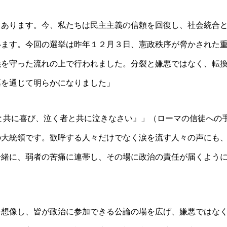
もあります。今、私たちは民主主義の信頼を回復し、社会統合
います。今回の選挙は昨年１２月３日、憲政秩序が脅かされた
義を守った流れの上で行われました。分裂と嫌悪ではなく、転
票を通じて明らかになりました」
と共に喜び、泣く者と共に泣きなさい』」（ローマの信徒への
の大統領です。歓呼する人々だけでなく涙を流す人々の声にも
一緒に、弱者の苦痛に連帯し、その場に政治の責任が届くよう
を想像し、皆が政治に参加できる公論の場を広げ、嫌悪ではな