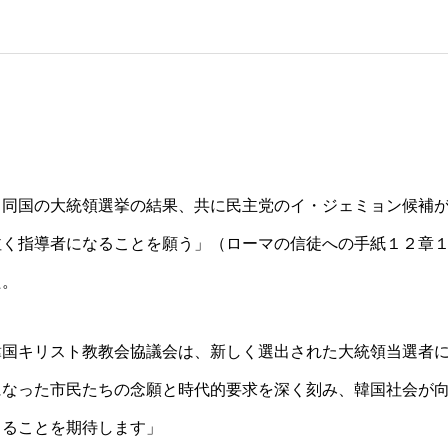
同国の大統領選挙の結果、共に民主党のイ・ジェミョン候補
泣く指導者になることを願う」（ローマの信徒への手紙１２章
た。
韓国キリスト教教会協議会は、新しく選出された大統領当選者
になった市民たちの念願と時代的要求を深く刻み、韓国社会が
まることを期待します」