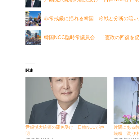
非常戒厳に揺れる韓国 冷戦と分断の暗い
韓国NCC臨時常議員会 「憲政の回復を
関連
尹錫悦大統領の罷免受け 日韓NCCが声
片隅にある
明
統領 洪 伊