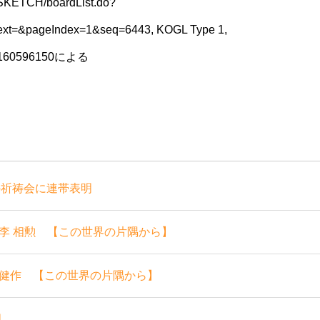
SKETCH/boardList.do?
xt=&pageIndex=1&seq=6443, KOGL Type 1,
rid=160596150による
の祈祷会に連帯表明
李 相勲 【この世界の片隅から】
健作 【この世界の片隅から】
明