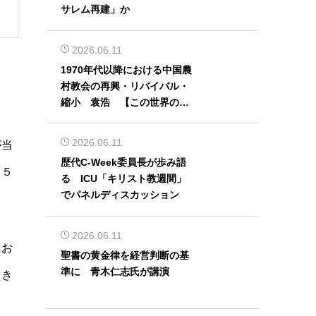
サレム再建」か
2026.06.11
1970年代以降における中国農
村教会の再興・リバイバル・
縮小 袁浩 【この世界の片
隅から】
2026.06.11
が当
歴代C-Week委員長が歩み語
１５
る ICU「キリスト教週間」
でパネルディスカッション
2026.06.11
にお
聖書の黄金律を経営判断の基
準に 青木仁志氏が講演
向き