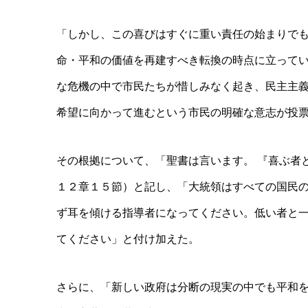
「しかし、この喜びはすぐに重い責任の始まりで
命・平和の価値を再建すべき転換の時点に立って
な危機の中で市民たちが惜しみなく起き、民主主
希望に向かって進むという市民の明確な意志が投
その根拠について、「聖書は言います。 『喜ぶ者
１２章１５節）と記し、「大統領はすべての国民
ず耳を傾ける指導者になってください。低い者と
てください」と付け加えた。
さらに、「新しい政府は分断の現実の中でも平和