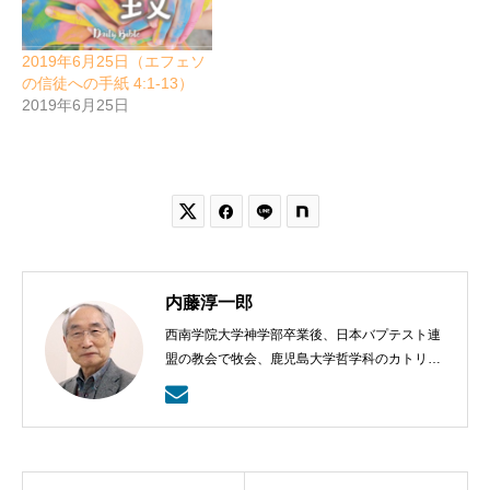
2019年6月25日（エフェソ
の信徒への手紙 4:1-13）
2019年6月25日


内藤淳一郎
西南学院大学神学部卒業後、日本バプテスト連
盟の教会で牧会、鹿児島大学哲学科のカトリッ
クの神学の学びから、鹿児島ラ・サール高校で
も教える。日本バプテスト連盟宣教室主事、日
本バプテスト連盟常務理事を８年間務める。