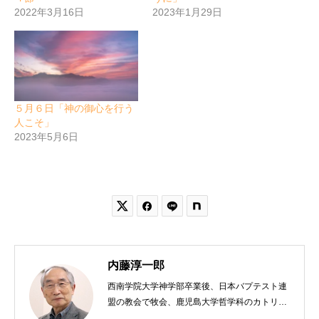
2022年3月16日
2023年1月29日
５月６日「神の御心を行う
人こそ」
2023年5月6日


内藤淳一郎
西南学院大学神学部卒業後、日本バプテスト連
盟の教会で牧会、鹿児島大学哲学科のカトリッ
クの神学の学びから、鹿児島ラ・サール高校で