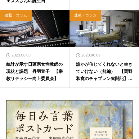
ェズスさんの誕生日
連載・コラム
連載・コラム
2023.08.08
2023.06.09
統計が示す日蓮宗女性教師の
誰かが信じてくれないと生き
現状と課題 丹羽宣子 【宗
ていけない（前編） 【関野
教リテラシー向上委員会】
和寛のチャプレン奮闘記】第
13回