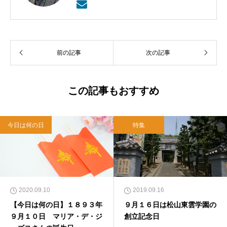
も教える。日本バプテスト連盟宣教室主事、日
本バプテスト連盟常務理事を８年間務める。
前の記事
次の記事
この記事もおすすめ
今日は何の日
特集
2020.09.10
2019.09.16
【今日は何の日】１８９３年
９月１６日は松山東雲学園の
９月１０日 マリア・デ・ジ
創立記念日