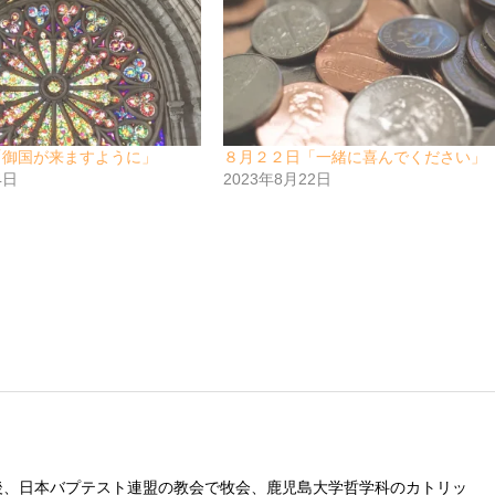
「御国が来ますように」
８月２２日「一緒に喜んでください」
4日
2023年8月22日
後、日本バプテスト連盟の教会で牧会、鹿児島大学哲学科のカトリッ