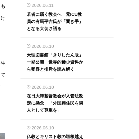
2026.06.11
とも
若者に届く教会へ 元ICU教
受け
員の有馬平吉氏が「聞き手」
となる大切さ語る
2026.06.10
中
天理図書館「きりしたん版」
一挙公開 世界的稀少資料か
に生
ら受容と排斥を読み解く
って
守
2026.06.10
在日大韓基督教会が入管法改
定に懸念 「外国籍住民を隣
人として尊重を」
2026.06.10
仏教とキリスト教の垣根越え