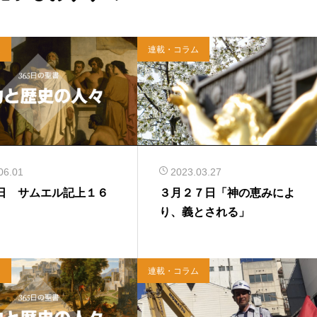
ム
連載・コラム
06.01
2023.03.27
日 サムエル記上１６
３月２７日「神の恵みによ
り、義とされる」
ム
連載・コラム