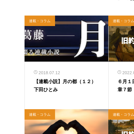
連載・コラム
連載・コラ
2018.07.12
2022.
【連載小説】月の都（１２）
６月１
下田ひとみ
章７節
連載・コラム
連載・コラ