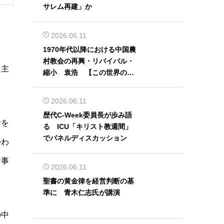
サレム再建」か
2026.06.11
1970年代以降における中国農
村教会の再興・リバイバル・
、主
縮小 袁浩 【この世界の片
隅から】
2026.06.11
歴代C-Week委員長が歩み語
音を
る ICU「キリスト教週間」
でパネルディスカッション
かわ
食事
2026.06.11
聖書の黄金律を経営判断の基
準に 青木仁志氏が講演
の中