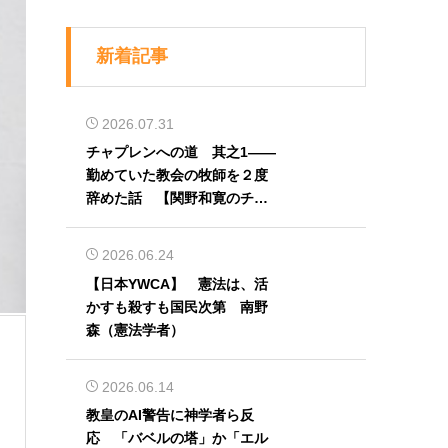
新着記事
2026.07.31
チャプレンへの道 其之1――
勤めていた教会の牧師を２度
辞めた話 【関野和寛のチャ
プレン奮闘記】第32回
2026.06.24
【日本YWCA】 憲法は、活
かすも殺すも国民次第 南野
森（憲法学者）
2026.06.14
教皇のAI警告に神学者ら反
応 「バベルの塔」か「エル