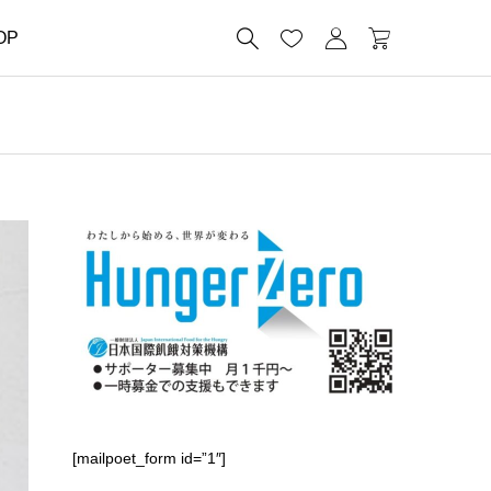




OP
[mailpoet_form id=”1″]