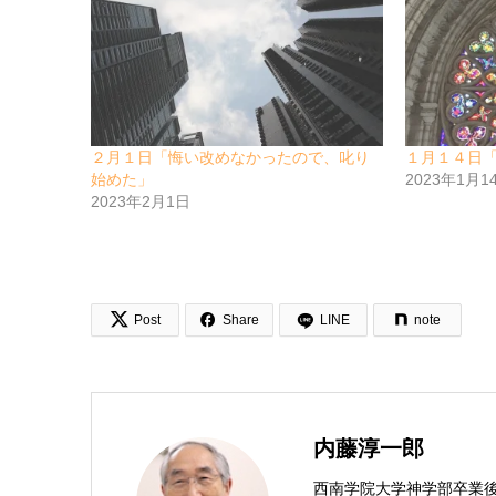
２月１日「悔い改めなかったので、叱り
１月１４日
始めた」
2023年1月1
2023年2月1日


Post
Share
LINE
note
内藤淳一郎
西南学院大学神学部卒業