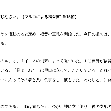
信じなさい。（マルコによる福音書
1章15節）
ラヤを活動の地と定め、福音の宣教を開始した。今日の聖句は
いる。
神の国」は、主イエスの到来によって近づいた。主ご自身が福
ている。「見よ、わたしは戸口に立って、たたいている。だれ
は中に入ってその者と共に食事をし、彼もまた、わたしと共に
いのである。「時は満ちた」。今が、神に立ち返り、神の支配