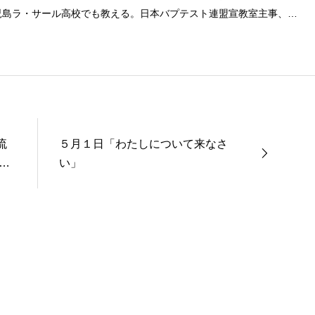
児島ラ・サール高校でも教える。日本バプテスト連盟宣教室主事、日
事を８年間務める。
流
５月１日「わたしについて来なさ
ッ
い」
催