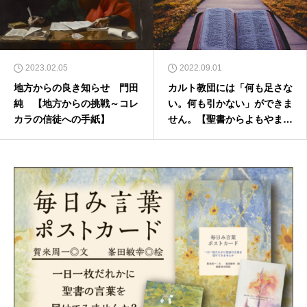
2023.02.05
2022.09.01
地方からの良き知らせ 門田
カルト教団には「何も足さな
純 【地方からの挑戦～コレ
い。何も引かない」ができま
カラの信徒への手紙】
せん。【聖書からよもやま話
２５８】