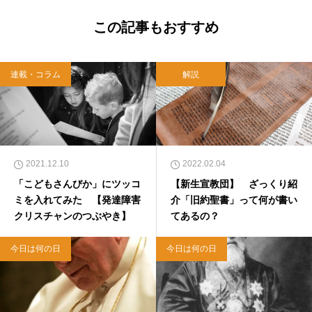
この記事もおすすめ
連載・コラム
解説
2021.12.10
2022.02.04
「こどもさんびか」にツッコ
【新生宣教団】 ざっくり紹
ミを入れてみた 【発達障害
介「旧約聖書」って何が書い
クリスチャンのつぶやき】
てあるの？
今日は何の日
今日は何の日