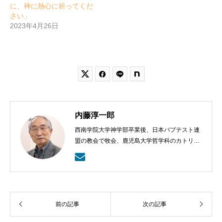
に、神に熱心に祈ってくだ
さい」
2023年4月26日


内藤淳一郎
西南学院大学神学部卒業後、日本バプテスト連
盟の教会で牧会、鹿児島大学哲学科のカトリッ
クの神学の学びから、鹿児島ラ・サール高校で
も教える。日本バプテスト連盟宣教室主事、日
本バプテスト連盟常務理事を８年間務める。
前の記事
次の記事