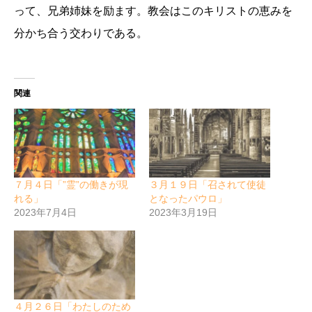
って、兄弟姉妹を励ます。教会はこのキリストの恵みを
分かち合う交わりである。
関連
７月４日「”霊”の働きが現
３月１９日「召されて使徒
れる」
となったパウロ」
2023年7月4日
2023年3月19日
４月２６日「わたしのため