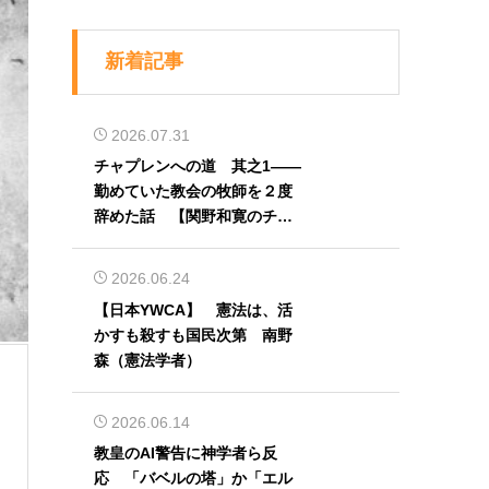
新着記事
2026.07.31
チャプレンへの道 其之1――
勤めていた教会の牧師を２度
辞めた話 【関野和寛のチャ
プレン奮闘記】第32回
2026.06.24
【日本YWCA】 憲法は、活
かすも殺すも国民次第 南野
森（憲法学者）
2026.06.14
教皇のAI警告に神学者ら反
応 「バベルの塔」か「エル