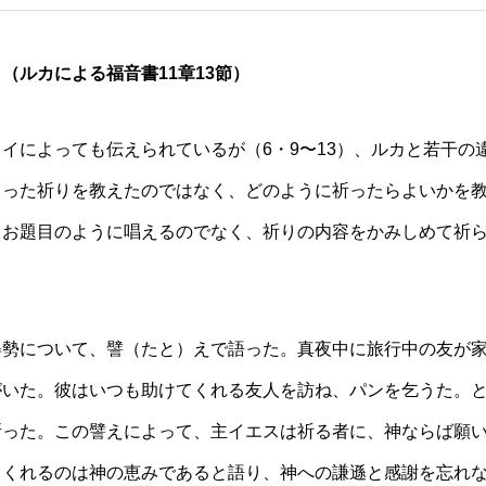
（ルカによる福音書11章13節）
タイによっても伝えられているが
（
6
・
9〜13）、ルカと若干の
まった祈りを教えたのではなく、どのように祈ったらよいかを
、お題目のように唱えるのでなく、祈りの内容をかみしめて祈
姿勢について、譬（たと）えで語った。真夜中に旅行中の友が
がいた。彼はいつも助けてくれる友人を訪ね、パンを乞うた。
断った。この譬えによって、主イエスは祈る者に、神ならば願
てくれるのは神の恵みであると語り、神への謙遜と感謝を忘れ