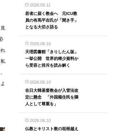
2026.06.11
若者に届く教会へ 元ICU教
員の有馬平吉氏が「聞き手」
となる大切さ語る
、見
必
2026.06.10
かれ
天理図書館「きりしたん版」
一挙公開 世界的稀少資料か
は私
ら受容と排斥を読み解く
え、
2026.06.10
をよ
在日大韓基督教会が入管法改
定に懸念 「外国籍住民を隣
人として尊重を」
2026.06.10
仏教とキリスト教の垣根越え