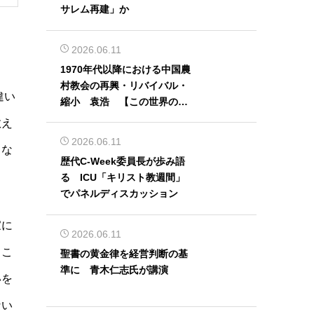
サレム再建」か
2026.06.11
1970年代以降における中国農
村教会の再興・リバイバル・
違い
縮小 袁浩 【この世界の片
隅から】
教え
2026.06.11
らな
歴代C-Week委員長が歩み語
る ICU「キリスト教週間」
でパネルディスカッション
家に
2026.06.11
とこ
聖書の黄金律を経営判断の基
準に 青木仁志氏が講演
いを
ない