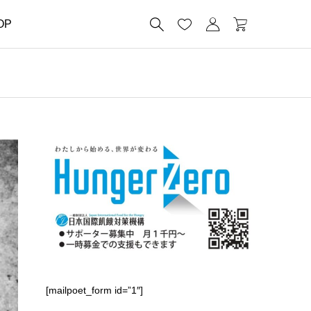




OP
[mailpoet_form id=”1″]