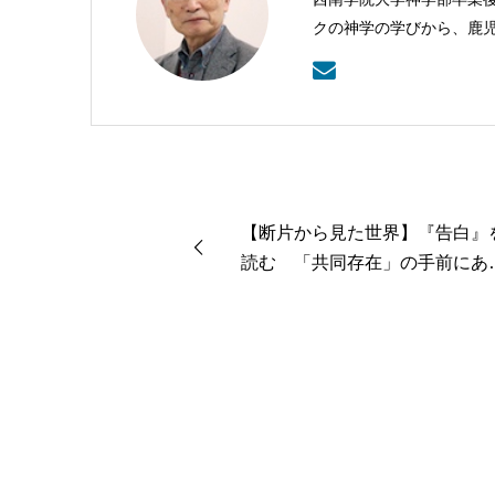
クの神学の学びから、鹿
本バプテスト連盟常務理
【断片から見た世界】『告白』
読む 「共同存在」の手前にあ
もの