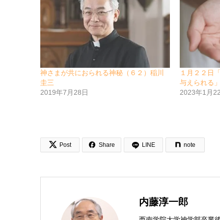
神さまが共におられる神秘（６２）稲川
１月２２日
圭三
与えられる
2019年7月28日
2023年1月2


Post
Share
LINE
note
内藤淳一郎
西南学院大学神学部卒業