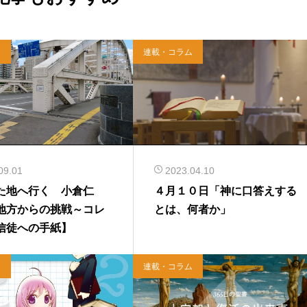
ム
連載・コラム
09.01
2023.04.10
た地へ行く 小倉仁
４月１０日「神に口答えする
地方からの挑戦～コレ
とは、何者か」
信徒への手紙】
ム
連載・コラム