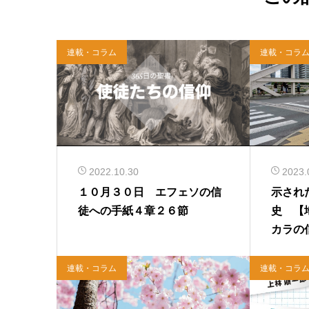
連載・コラム
連載・コラ
2022.10.30
2023.
１０月３０日 エフェソの信
示され
徒への手紙４章２６節
史 【
カラの
連載・コラム
連載・コラ