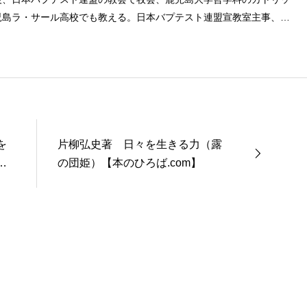
児島ラ・サール高校でも教える。日本バプテスト連盟宣教室主事、日
事を８年間務める。
を
片柳弘史著 日々を生きる力（露
る
の団姫）【本のひろば.com】