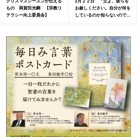
クリスマスシーズンが伝える
2月２２日 「父よ、彼らを
もの 與賀田光嗣 【宗教リ
お赦しください。自分が何を
テラシー向上委員会】
しているのか知らないので
す。 ルカ23章34節