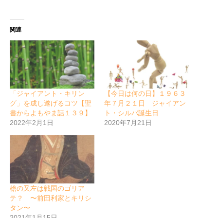
関連
「ジャイアント・キリン
【今日は何の日】１９６３
グ」を成し遂げるコツ【聖
年７月２１日 ジャイアン
書からよもやま話１３９】
ト・シルバ誕生日
2022年2月1日
2020年7月21日
槍の又左は戦国のゴリア
テ？ 〜前田利家とキリシ
タン〜
2021年1月15日