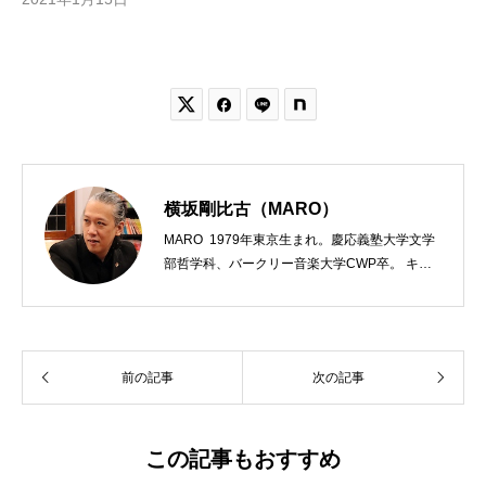


横坂剛比古（MARO）
MARO 1979年東京生まれ。慶応義塾大学文学
部哲学科、バークリー音楽大学CWP卒。 キリ
スト教会をはじめ、お寺や神社のサポートも行
う宗教法人専門の行政書士。2020年7月よりク
リスチャンプレスのディレクターに。 10万人
以上のフォロワーがいるツイッターアカウント
前の記事
次の記事
「上馬キリスト教会（@kamiumach）」の運営
を行う「まじめ担当」。 著書に『聖書を読んだ
ら哲学がわかった 〜キリスト教で解きあかす
西洋哲学超入門〜』（日本実業出版）、『人生
この記事もおすすめ
に悩んだから聖書に相談してみた』（KADOKA