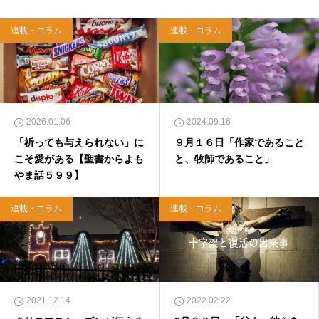
WA）、『キリスト教って、何なんだ？』（ダ
イヤモンド社）、『世界一ゆるい聖書入門』、
連載・コラム
連載・コラム
『世界一ゆるい聖書教室』（「ふざけ担当」LE
ONとの共著、講談社）などがある。新著<a hr
ef="https://amzn.to/376F9aC">『ふっと心がラ
クになる 眠れぬ夜の聖書のことば』（大和書
房）</a>２０２２年３月１５日発売。
2026.01.06
2024.09.16
「祈っても与えられない」に
９月１６日「作家であること
こそ愛がある【聖書からよも
と、牧師であること」
やま話５９９】
連載・コラム
連載・コラム
2021.12.14
2022.02.22