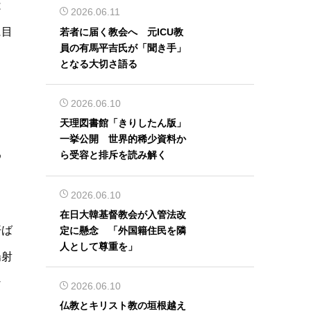
は
2026.06.11
に目
若者に届く教会へ 元ICU教
員の有馬平吉氏が「聞き手」
となる大切さ語る
2026.06.10
天理図書館「きりしたん版」
一挙公開 世界的稀少資料か
め
ら受容と排斥を読み解く
2026.06.10
在日大韓基督教会が入管法改
汗ば
定に懸念 「外国籍住民を隣
人として尊重を」
陽射
な
2026.06.10
仏教とキリスト教の垣根越え