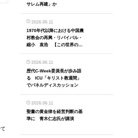
サレム再建」か
2026.06.11
1970年代以降における中国農
村教会の再興・リバイバル・
縮小 袁浩 【この世界の片
隅から】
2026.06.11
歴代C-Week委員長が歩み語
る ICU「キリスト教週間」
でパネルディスカッション
2026.06.11
聖書の黄金律を経営判断の基
準に 青木仁志氏が講演
せて