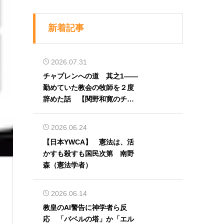
新着記事
2026.07.31
チャプレンへの道 其之1――
勤めていた教会の牧師を２度
辞めた話 【関野和寛のチャ
プレン奮闘記】第32回
2026.06.24
【日本YWCA】 憲法は、活
かすも殺すも国民次第 南野
森（憲法学者）
2026.06.14
教皇のAI警告に神学者ら反
応 「バベルの塔」か「エル