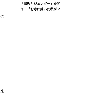
「宗教とジェンダー」を問
う 『お寺に嫁いだ私がフェ
ミニズムに出会って考えたこ
日の
と』刊行記念イベント
遠来