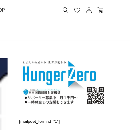




OP
[mailpoet_form id=”1″]