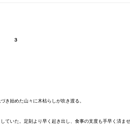
３
色づき始めた山々に木枯らしが吹き渡る。
としていた。定刻より早く起き出し、食事の支度も手早く済ま