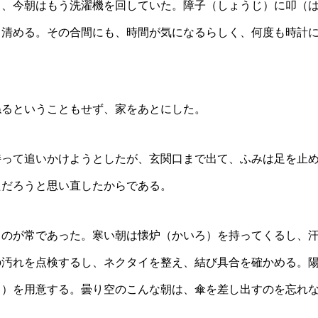
も、今朝はもう洗濯機を回していた。障子（しょうじ）に叩（
き清める。その合間にも、時間が気になるらしく、何度も時計
ねるということもせず、家をあとにした。
持って追いかけようとしたが、玄関口まで出て、ふみは足を止
ただろうと思い直したからである。
くのが常であった。寒い朝は懐炉（かいろ）を持ってくるし、
の汚れを点検するし、ネクタイを整え、結び具合を確かめる。
き）を用意する。曇り空のこんな朝は、傘を差し出すのを忘れ