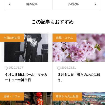
以上のフォロワーがいるツイッターアカウント
前の記事
次の記事
「上馬キリスト教会（@kamiumach）」の運営
を行う「まじめ担当」。 著書に『聖書を読んだ
ら哲学がわかった 〜キリスト教で解きあかす
西洋哲学超入門〜』（日本実業出版）、『人生
この記事もおすすめ
に悩んだから聖書に相談してみた』（KADOKA
WA）、『キリスト教って、何なんだ？』（ダ
イヤモンド社）、『世界一ゆるい聖書入門』、
今日は何の日
連載・コラム
『世界一ゆるい聖書教室』（「ふざけ担当」LE
ONとの共著、講談社）などがある。新著<a hr
ef="https://amzn.to/376F9aC">『ふっと心がラ
クになる 眠れぬ夜の聖書のことば』（大和書
房）</a>２０２２年３月１５日発売。
2020.06.17
2024.03.31
６月１８日はポール・マッカ
３月３１日「彼らのために願
ートニーの誕生日
う」
連載・コラム
断片から見た世界