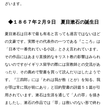
ざいます。
◆１８６７年２月９日 夏目漱石の誕生日
夏目漱石は日本で最も有名と言っても過言ではないほど
の文豪です。実際その代表作の一つである『こころ』は
「日本で一番売れている小説」とさえ言われています。
その作品にはあまり直接的なキリスト教の影響はみられ
ないのですがイギリス留学の際には宣教師との交流があ
ったり、その薦めで聖書を買って読んだりはしたようで
す。『三四郎』には「われは我が咎（とが）を知る。我
が罪は常に我が前にあり」と旧約聖書の詩篇５１篇が引
用されています。漱石は生涯を通して「人の罪」を描き
ましたし、漱石の作品では「罪」は救いのない形で終わ