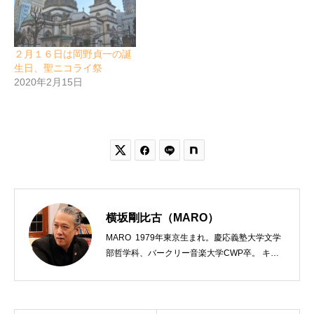
２月１６日は岡野貞一の誕
生日、聖ニコライ祭
2020年2月15日


横坂剛比古（MARO）
MARO 1979年東京生まれ。慶応義塾大学文学
部哲学科、バークリー音楽大学CWP卒。 キリ
スト教会をはじめ、お寺や神社のサポートも行
う宗教法人専門の行政書士。2020年7月よりク
リスチャンプレスのディレクターに。 10万人