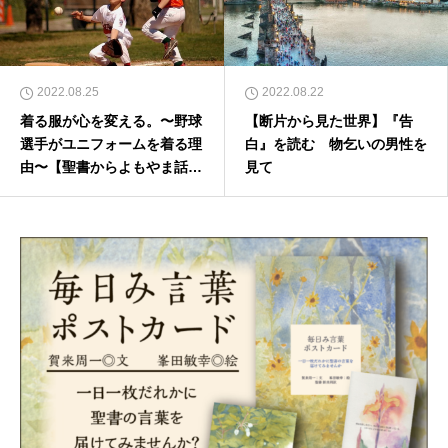
2022.08.25
2022.08.22
着る服が心を変える。〜野球
【断片から見た世界】『告
選手がユニフォームを着る理
白』を読む 物乞いの男性を
由〜【聖書からよもやま話２
見て
５４】