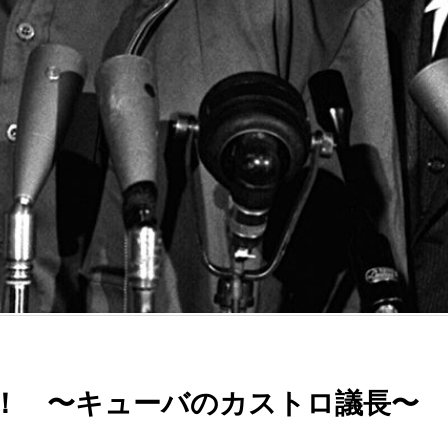
！ 〜キューバのカストロ議長〜