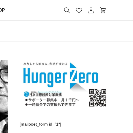




OP
[mailpoet_form id=”1″]