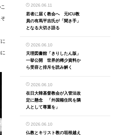
2026.06.11
のこ
若者に届く教会へ 元ICU教
たそ
員の有馬平吉氏が「聞き手」
となる大切さ語る
家に
2026.06.10
的に
天理図書館「きりしたん版」
一挙公開 世界的稀少資料か
ら受容と排斥を読み解く
2026.06.10
在日大韓基督教会が入管法改
定に懸念 「外国籍住民を隣
人として尊重を」
2026.06.10
仏教とキリスト教の垣根越え