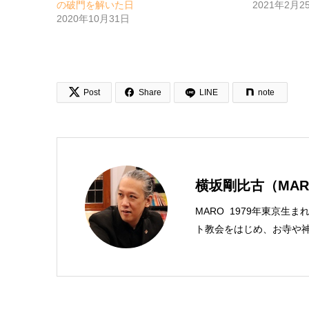
の破門を解いた日
2021年2月2
2020年10月31日


Post
Share
LINE
note
横坂剛比古（MAR
MARO 1979年東京生
ト教会をはじめ、お寺や神
スチャンプレスのディレク
馬キリスト教会（@kami
学がわかった 〜キリス
んだから聖書に相談してみ