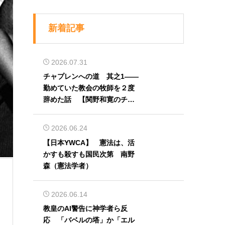
新着記事
2026.07.31
チャプレンへの道 其之1――
勤めていた教会の牧師を２度
辞めた話 【関野和寛のチャ
プレン奮闘記】第32回
2026.06.24
【日本YWCA】 憲法は、活
かすも殺すも国民次第 南野
森（憲法学者）
2026.06.14
教皇のAI警告に神学者ら反
応 「バベルの塔」か「エル