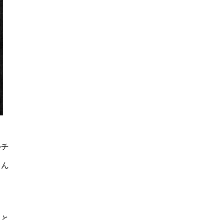
ルチ
さん
たと