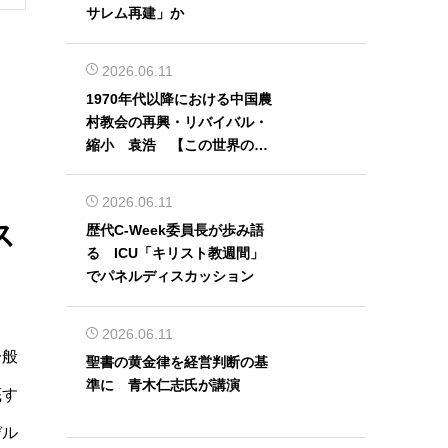
サレム再建」か
2026.06.11
1970年代以降における中国農
村教会の再興・リバイバル・
縮小 袁浩 【この世界の片
隅から】
2026.06.11
ス
歴代C-Week委員長が歩み語
る ICU「キリスト教週間」
でパネルディスカッション
2026.06.11
一般
聖書の黄金律を経営判断の基
準に 青木仁志氏が講演
底す
デル