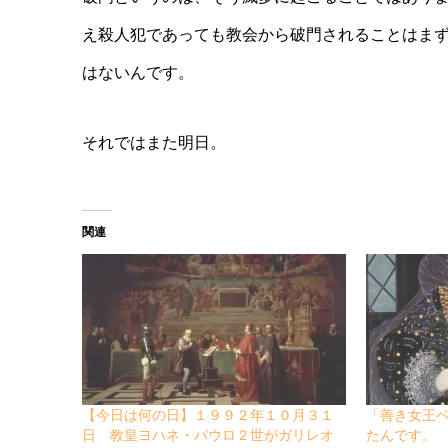
え殺人犯であっても教会から破門されることはま
はないんです。
それではまた明日。
関連
【今日は何の日】１９９２年１０月３１
「善き女王
日 教皇ヨハネ・パウロ２世がガリレオ
たんです。