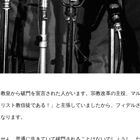
マ教皇から破門を宣言された人がいます。宗教改革の主役、マ
キリスト教信徒である！」と主張していましたから、フィデル
になります。
ません。普通に生きていて破門されることはないでしょうし、