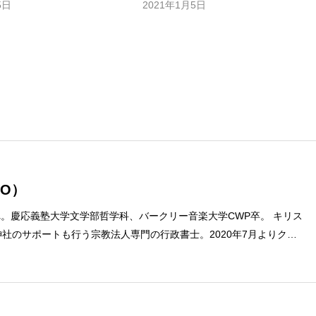
5日
2021年1月5日
O）
まれ。慶応義塾大学文学部哲学科、バークリー音楽大学CWP卒。 キリス
社のサポートも行う宗教法人専門の行政書士。2020年7月よりクリ
ターに。 10万人以上のフォロワーがいるツイッターアカウント「上
umach）」の運営を行う「まじめ担当」。 著書に『聖書を読んだら哲
ト教で解きあかす西洋哲学超入門〜』（日本実業出版）、『人生に悩
た』（KADOKAWA）、『キリスト教って、何なんだ？』（ダイヤモ