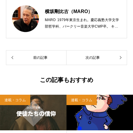
横坂剛比古（MARO）
MARO 1979年東京生まれ。慶応義塾大学文学
部哲学科、バークリー音楽大学CWP卒。 キリ
スト教会をはじめ、お寺や神社のサポートも行
う宗教法人専門の行政書士。2020年7月よりク
リスチャンプレスのディレクターに。 10万人
以上のフォロワーがいるツイッターアカウント
前の記事
次の記事
「上馬キリスト教会（@kamiumach）」の運営
を行う「まじめ担当」。 著書に『聖書を読んだ
ら哲学がわかった 〜キリスト教で解きあかす
西洋哲学超入門〜』（日本実業出版）、『人生
この記事もおすすめ
に悩んだから聖書に相談してみた』（KADOKA
WA）、『キリスト教って、何なんだ？』（ダ
イヤモンド社）、『世界一ゆるい聖書入門』、
連載・コラム
連載・コラム
『世界一ゆるい聖書教室』（「ふざけ担当」LE
ONとの共著、講談社）などがある。新著<a hr
ef="https://amzn.to/376F9aC">『ふっと心がラ
クになる 眠れぬ夜の聖書のことば』（大和書
房）</a>２０２２年３月１５日発売。