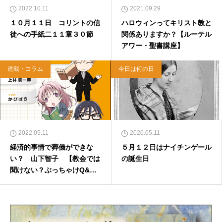
2022.10.11
2021.09.29
１０月１１日 コリントの信
ハロウィンってキリスト教と
徒への手紙二１１章３０節
関係ありますか？【ルーテル
アワー・聖書講座】
連載・コラム
今日は何の日
2022.05.11
2020.05.11
経済的事情で葬儀ができな
５月１２日はナイチンゲール
い？ 山下智子 【教会では
の誕生日
聞けない？ぶっちゃけQ&
A】