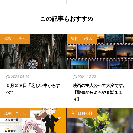
を行う「まじめ担当」。 著書に『聖書を読んだ
ら哲学がわかった 〜キリスト教で解きあかす
西洋哲学超入門〜』（日本実業出版）、『人生
この記事もおすすめ
に悩んだから聖書に相談してみた』（KADOKA
WA）、『キリスト教って、何なんだ？』（ダ
イヤモンド社）、『世界一ゆるい聖書入門』、
連載・コラム
連載・コラム
『世界一ゆるい聖書教室』（「ふざけ担当」LE
ONとの共著、講談社）などがある。新著<a hr
ef="https://amzn.to/376F9aC">『ふっと心がラ
クになる 眠れぬ夜の聖書のことば』（大和書
房）</a>２０２２年３月１５日発売。
2023.05.29
2021.12.23
５月２９日「乏しい中からす
映画の主人公って大変です。
べて」
【聖書からよもやま話１１
４】
連載・コラム
今日は何の日