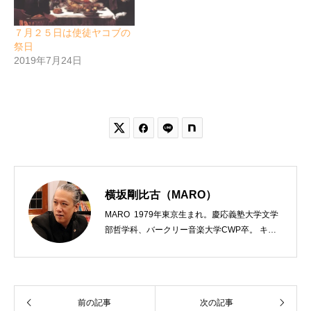
７月２５日は使徒ヤコブの
祭日
2019年7月24日


横坂剛比古（MARO）
MARO 1979年東京生まれ。慶応義塾大学文学
部哲学科、バークリー音楽大学CWP卒。 キリ
スト教会をはじめ、お寺や神社のサポートも行
う宗教法人専門の行政書士。2020年7月よりク
リスチャンプレスのディレクターに。 10万人
以上のフォロワーがいるツイッターアカウント
前の記事
次の記事
「上馬キリスト教会（@kamiumach）」の運営