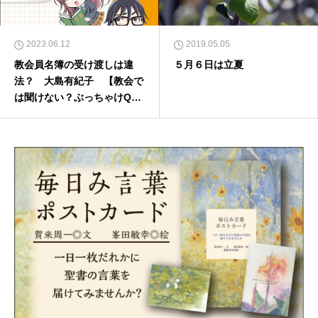
2023.06.12
2019.05.05
教会員名簿の受け渡しは違
５月６日は立夏
法？ 大島有紀子 【教会で
は聞けない？ぶっちゃけQ&
A】