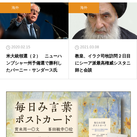
（前編）
バイブルスタディ関係者が語
る理由 （３）
海外
海外
2020.02.15
2021.03.08
米大統領選（２） ニューハ
教皇、イラク司牧訪問２日目
ンプシャー州予備選で勝利し
にシーア派最高権威シスタニ
たバーニー・サンダース氏
師と会談