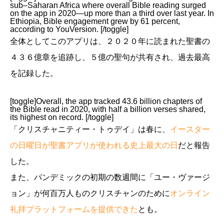
sub–Saharan Africa where overall Bible reading surged
on the app in 2020—up more than a third over last year. In
Ethiopia, Bible engagement grew by 61 percent,
according to YouVersion. [/toggle]
全体としてこのアプリは、２０２０年に読まれた聖書の
４３６億章を追跡し、５億の聖句が共有され、過去最高
を記録した。
[toggle]Overall, the app tracked 43.6 billion chapters of
the Bible read in 2020, with half a billion verses shared,
its highest on record. [/toggle]
「クリスチャニティー・トゥデイ」は春に、
イースター
の日曜日が聖書アプリが使われる史上最大の日
だと報告
した。
また、パンデミックの初期の数週間に「ユー・ヴァージ
ョン」が何百万人ものクリスチャンのために
オンライン
礼拝プラットフォームを提供できた
とも。