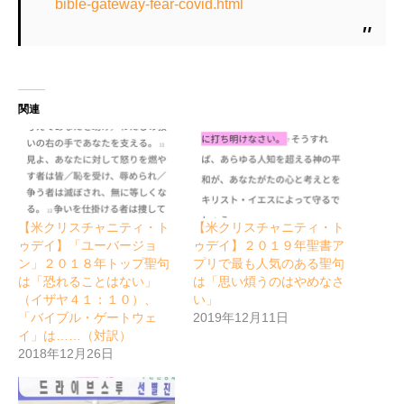
bible-gateway-fear-covid.html
関連
【米クリスチャニティ・ト
【米クリスチャニティ・ト
ゥデイ】「ユーバージョ
ゥデイ】２０１９年聖書ア
ン」２０１８年トップ聖句
プリで最も人気のある聖句
は「恐れることはない」
は「思い煩うのはやめなさ
（イザヤ４１：１０）、
い」
「バイブル・ゲートウェ
2019年12月11日
イ」は……（対訳）
2018年12月26日