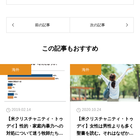
れ。関西学院大学社会学部卒業。９０年代、い
のちのことば社で「いのちのことば」「百万人
の福音」の編集責任者を務め、新教出版社を経
前の記事
次の記事
て、雜賀編集工房として独立。
この記事もおすすめ
海外
海外
2019.02.14
2020.10.24
【米クリスチャニティ・トゥ
【米クリスチャニティ・トゥ
デイ】性的・家庭内暴力への
デイ】女性は男性よりも多く
対処について迷う牧師たち
聖書を読む。それはなぜか？