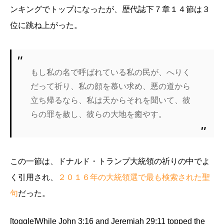
ンキングでトップになったが、歴代誌下７章１４節は３
位に跳ね上がった。
もし私の名で呼ばれている私の民が、へりく
だって祈り、私の顔を慕い求め、悪の道から
立ち帰るなら、私は天からそれを聞いて、彼
らの罪を赦し、彼らの大地を癒やす。
この一節は、ドナルド・トランプ大統領の祈りの中でよ
く引用され、
２０１６年の大統領選で最も検索された聖
句
だった。
[toggle]While John 3:16 and Jeremiah 29:11 topped the