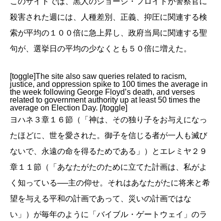
このサイトでは、黒人のジョージ・フロイドが警察官に
殺害された週には、人種差別、正義、抑圧に関連する検
索が平均の１００倍に急上昇し、政府当局に関連する聖
句が、選挙日の平均の少なくとも５０倍に増えた。
[toggle]The site also saw queries related to racism,
justice, and oppression spike to 100 times the average in
the week following George Floyd’s death, and verses
related to government authority up at least 50 times the
average on Election Day. [/toggle]
ヨハネ３章１６節（「神は、その独り子をお与えになっ
たほどに、世を愛された。御子を信じる者が一人も滅び
ないで、永遠の命を得るためである」）とエレミヤ２９
章１１節（「あなたがたのために立てた計画は、私がよ
く知っている──主の仰せ。それはあなたがたに将来と希
望を与える平和の計画であって、災いの計画ではな
い」）が毎年のように「バイブル・ゲートウェイ」のラ