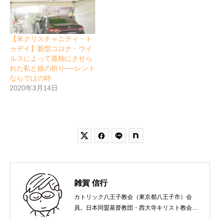
【米クリスチャニティ・ト
ゥデイ】新型コロナ・ウイ
ルスによって孤独にさせら
れた私と娘の祈り──レント
ならではの時
2020年3月14日


雑賀 信行
カトリック八王子教会（東京都八王子市）会
員。日本同盟基督教団・西大寺キリスト教会
（岡山市）で受洗。１９６５年、兵庫県生ま