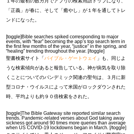
１年の最初の数カ月でアプリの検索用語トップになり、
「正義」が春に、そして「癒やし」が１年を通してトレ
ンドになった。
[toggle]Bible searches spiked corresponding to major
events, with “fear” becoming the app’s top search term in
the first few months of the year, “justice” in the spring, and
“healing” trending throughout the year. [/toggle]
聖書検索サイト「
バイブル・ゲートウェイ
」も、同じよ
うな検索傾向があると報告している。神が病気を取り除
くことについてのパンデミック関連の聖句は、３月に新
型コロナ・ウイルスによって米国がロックダウンされた
時、平均よりも約９０倍検索をされた。
[toggle]The Bible Gateway site reported similar search
trends. Pandemic-related verses about God taking away
sickness got around 90 times more queries than average
when US COVID-19 lockdowns began in March. [/toggle]