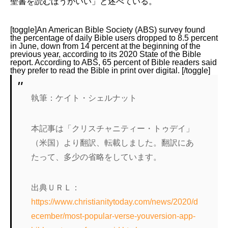
聖書を読むほうがいい」と述べている。
[toggle]An American Bible Society (ABS) survey found
the percentage of daily Bible users dropped to 8.5 percent
in June, down from 14 percent at the beginning of the
previous year, according to its 2020 State of the Bible
report. According to ABS, 65 percent of Bible readers said
they prefer to read the Bible in print over digital. [/toggle]
執筆：ケイト・シェルナット
本記事は「クリスチャニティー・トゥデイ」
（米国）より翻訳、転載しました。翻訳にあ
たって、多少の省略をしています。
出典ＵＲＬ：
https://www.christianitytoday.com/news/2020/d
ecember/most-popular-verse-youversion-app-