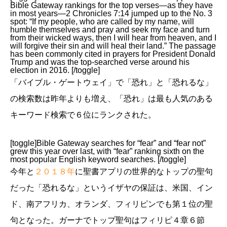
Bible Gateway rankings for the top verses—as they have
in most years—2 Chronicles 7:14 jumped up to the No. 3
spot: “If my people, who are called by my name, will
humble themselves and pray and seek my face and turn
from their wicked ways, then I will hear from heaven, and I
will forgive their sin and will heal their land.” The passage
has been commonly cited in prayers for President Donald
Trump and was the top-searched verse around his
election in 2016. [/toggle]
「バイブル・ゲートウェイ」で「恐れ」と「恐れるな」
の検索数は昨年よりも増え、「恐れ」は最も人気のある
キーワード検索で６位にランクされた。
[toggle]Bible Gateway searches for “fear” and “fear not”
grew this year over last, with “fear” ranking sixth on the
most popular English keyword searches. [/toggle]
今年と
２０１８年
に聖書アプリの世界的なトップの聖句
だった「恐れるな」というイザヤの保証は、米国、イン
ド、南アフリカ、オランダ、フィリピンでも第１位の聖
句となった。ガーナでトップ聖句はフィリピ４章６節