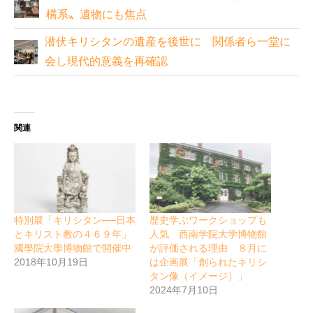
構系〟遺物にも焦点
潜伏キリシタンの遺産を後世に 関係者ら一堂に
会し現代的意義を再確認
関連
特別展「キリシタン──日本
歴史学ぶワークショップも
とキリスト教の４６９年」
人気 西南学院大学博物館
國學院大學博物館で開催中
が評価される理由 ８月に
2018年10月19日
は企画展「創られたキリシ
タン像（イメージ）」
2024年7月10日