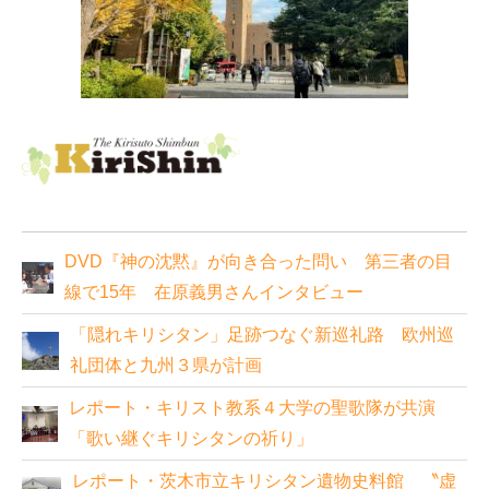
DVD『神の沈黙』が向き合った問い 第三者の目
線で15年 在原義男さんインタビュー
「隠れキリシタン」足跡つなぐ新巡礼路 欧州巡
礼団体と九州３県が計画
レポート・キリスト教系４大学の聖歌隊が共演
「歌い継ぐキリシタンの祈り」
レポート・茨木市立キリシタン遺物史料館 〝虚