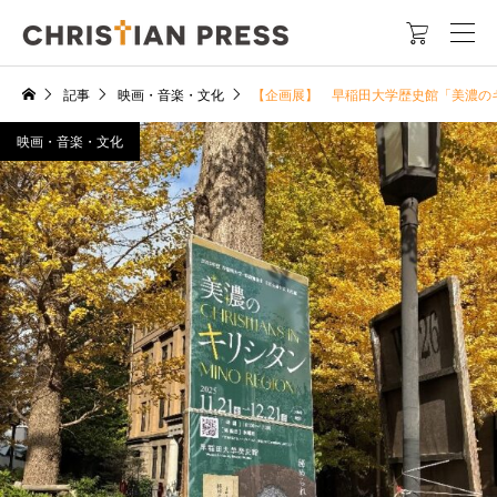

記事
映画・音楽・文化
【企画展】 早稲田大学歴史館「美濃の
映画・音楽・文化