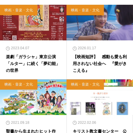
映画・音楽・文化
映画・音楽・文化
2023.04.07
2026.01.17
楽劇「ガラシャ」東京公演
【映画短評】 感動も愛も利
「ルター」に続く「夢幻能」
用されない社会へ 『愛がき
の世界
こえる』
映画・音楽・文化
映画・音楽・文化
2021.09.18
2022.02.06
聖書から生まれたヒット作
キリスト教文書センター 公