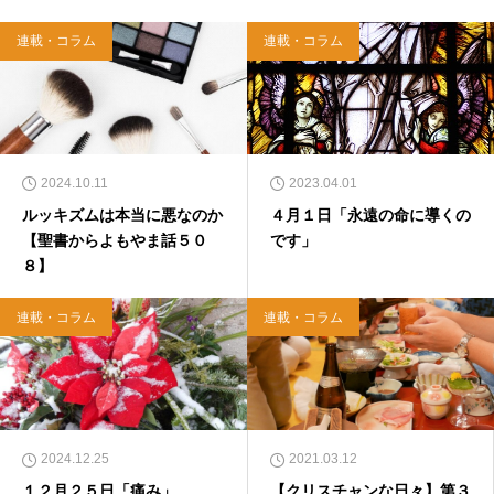
WA）、『キリスト教って、何なんだ？』（ダ
イヤモンド社）、『世界一ゆるい聖書入門』、
連載・コラム
連載・コラム
『世界一ゆるい聖書教室』（「ふざけ担当」LE
ONとの共著、講談社）などがある。新著<a hr
ef="https://amzn.to/376F9aC">『ふっと心がラ
クになる 眠れぬ夜の聖書のことば』（大和書
房）</a>２０２２年３月１５日発売。
2024.10.11
2023.04.01
ルッキズムは本当に悪なのか
４月１日「永遠の命に導くの
【聖書からよもやま話５０
です」
８】
連載・コラム
連載・コラム
2024.12.25
2021.03.12
１２月２５日「痛み」
【クリスチャンな日々】第３