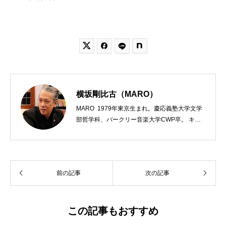


横坂剛比古（MARO）
MARO 1979年東京生まれ。慶応義塾大学文学
部哲学科、バークリー音楽大学CWP卒。 キリ
スト教会をはじめ、お寺や神社のサポートも行
う宗教法人専門の行政書士。2020年7月よりク
リスチャンプレスのディレクターに。 10万人
以上のフォロワーがいるツイッターアカウント
前の記事
次の記事
「上馬キリスト教会（@kamiumach）」の運営
を行う「まじめ担当」。 著書に『聖書を読んだ
ら哲学がわかった 〜キリスト教で解きあかす
西洋哲学超入門〜』（日本実業出版）、『人生
この記事もおすすめ
に悩んだから聖書に相談してみた』（KADOKA