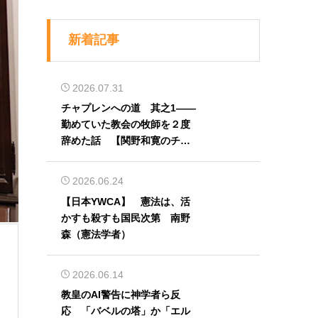
新着記事
2026.07.31
チャプレンへの道 其之1――
勤めていた教会の牧師を２度
辞めた話 【関野和寛のチャ
プレン奮闘記】第32回
2026.06.24
【日本YWCA】 憲法は、活
かすも殺すも国民次第 南野
森（憲法学者）
2026.06.14
教皇のAI警告に神学者ら反
応 「バベルの塔」か「エル