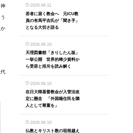
2026.06.11
て神
若者に届く教会へ 元ICU教
まう
員の有馬平吉氏が「聞き手」
となる大切さ語る
人か
2026.06.10
天理図書館「きりしたん版」
一挙公開 世界的稀少資料か
。
ら受容と排斥を読み解く
現代
2026.06.10
在日大韓基督教会が入管法改
定に懸念 「外国籍住民を隣
人として尊重を」
2026.06.10
仏教とキリスト教の垣根越え