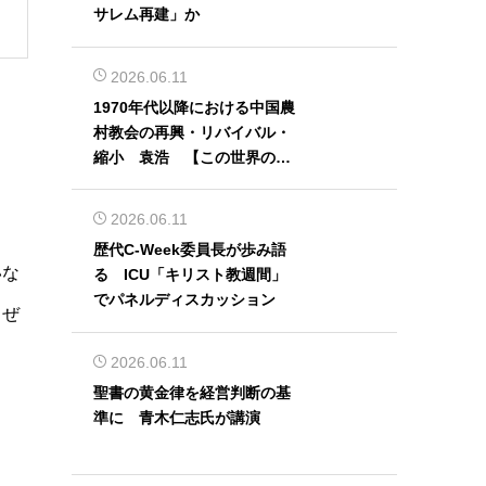
サレム再建」か
2026.06.11
1970年代以降における中国農
村教会の再興・リバイバル・
縮小 袁浩 【この世界の片
隅から】
2026.06.11
歴代C-Week委員長が歩み語
いな
る ICU「キリスト教週間」
でパネルディスカッション
（ぜ
2026.06.11
聖書の黄金律を経営判断の基
準に 青木仁志氏が講演