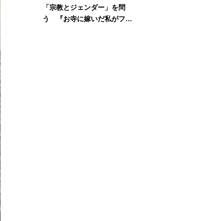
「宗教とジェンダー」を問
う 『お寺に嫁いだ私がフェ
ミニズムに出会って考えたこ
と』刊行記念イベント