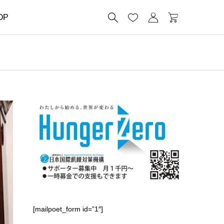




OP
[mailpoet_form id=”1″]