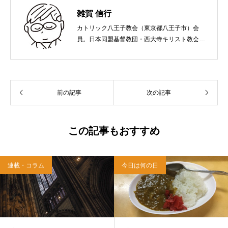
雑賀 信行
カトリック八王子教会（東京都八王子市）会
員。日本同盟基督教団・西大寺キリスト教会
（岡山市）で受洗。１９６５年、兵庫県生ま
れ。関西学院大学社会学部卒業。９０年代、い
のちのことば社で「いのちのことば」「百万人
の福音」の編集責任者を務め、新教出版社を経
前の記事
次の記事
て、雜賀編集工房として独立。
この記事もおすすめ
連載・コラム
今日は何の日