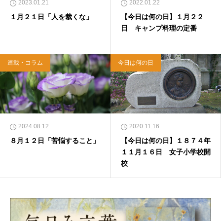
2023.01.21
2022.01.22
１月２１日「人を裁くな」
【今日は何の日】１月２２
日 キャンプ料理の定番
連載・コラム
今日は何の日
2024.08.12
2020.11.16
８月１２日「苦悩すること」
【今日は何の日】１８７４年
１１月１６日 女子小学校開
校