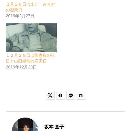
２月２８日はまど・みちお
の召天日
2019年2月27日
１２月２９日は聖家族の祝
日と山田耕筰の召天日
2019年12月28日


坂本 直子