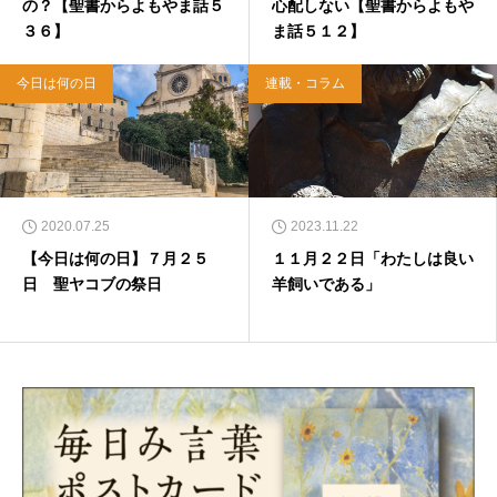
の？【聖書からよもやま話５
心配しない【聖書からよもや
３６】
ま話５１２】
今日は何の日
連載・コラム
2020.07.25
2023.11.22
【今日は何の日】７月２５
１１月２２日「わたしは良い
日 聖ヤコブの祭日
羊飼いである」