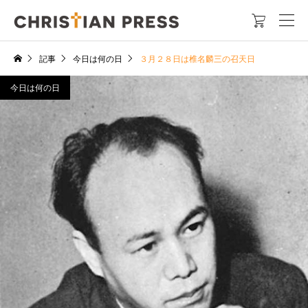

記事
今日は何の日
３月２８日は椎名麟三の召天日
今日は何の日