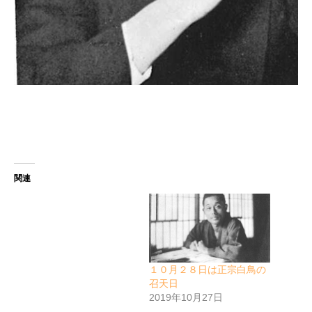
関連
１０月２８日は正宗白鳥の
召天日
2019年10月27日