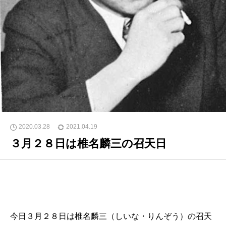
2020.03.28
2021.04.19
３月２８日は椎名麟三の召天日
今日３月２８日は椎名麟三（しいな・りんぞう）の召天