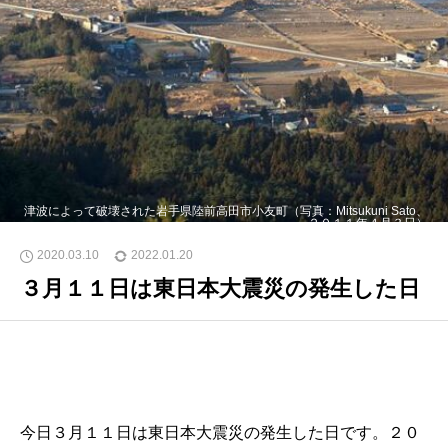
津波によって破壊された岩手県陸前高田市小友町（写真：Mitsukuni Sato、
２０１１年４月３日）
2020.03.10
2022.01.20
３月１１日は東日本大震災の発生した日
今日３月１１日は東日本大震災の発生した日です。２０