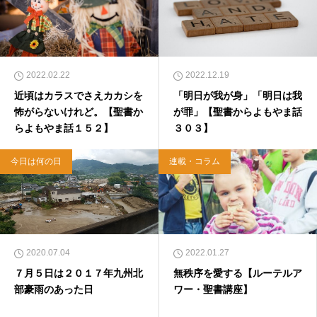
2022.02.22
2022.12.19
近頃はカラスでさえカカシを
「明日が我が身」「明日は我
怖がらないけれど。【聖書か
が罪」【聖書からよもやま話
らよもやま話１５２】
３０３】
今日は何の日
連載・コラム
2020.07.04
2022.01.27
７月５日は２０１７年九州北
無秩序を愛する【ルーテルア
部豪雨のあった日
ワー・聖書講座】