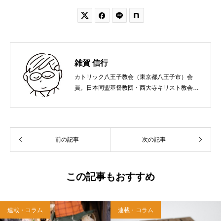


雑賀 信行
カトリック八王子教会（東京都八王子市）会
員。日本同盟基督教団・西大寺キリスト教会
（岡山市）で受洗。１９６５年、兵庫県生ま
れ。関西学院大学社会学部卒業。９０年代、い
のちのことば社で「いのちのことば」「百万人
の福音」の編集責任者を務め、新教出版社を経
前の記事
次の記事
て、雜賀編集工房として独立。
この記事もおすすめ
連載・コラム
連載・コラム