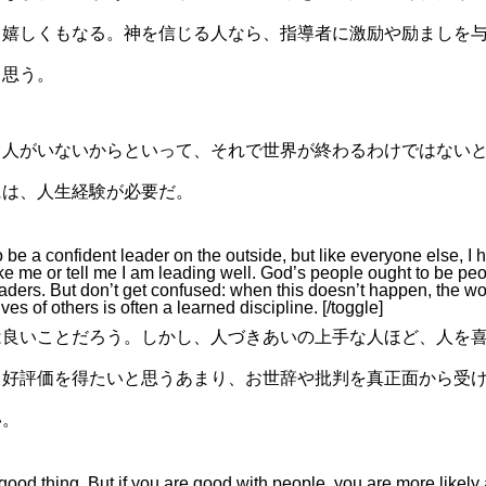
、嬉しくもなる。神を信じる人なら、指導者に激励や励ましを
も思う。
る人がいないからといって、それで世界が終わるわけではない
には、人生経験が必要だ。
be a confident leader on the outside, but like everyone else, I 
like me or tell me I am leading well. God’s people ought to be pe
eaders. But don’t get confused: when this doesn’t happen, the wo
ves of others is often a learned discipline. [/toggle]
は良いことだろう。しかし、人づきあいの上手な人ほど、人を
ら好評価を得たいと思うあまり、お世辞や批判を真正面から受
い。
good thing. But if you are good with people, you are more likely