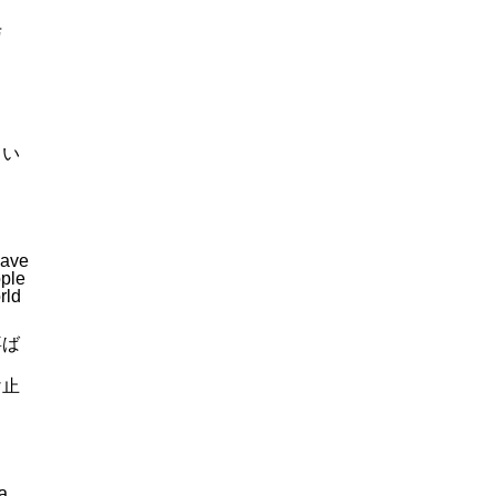
与
とい
have
ople
rld
喜ば
け止
 a