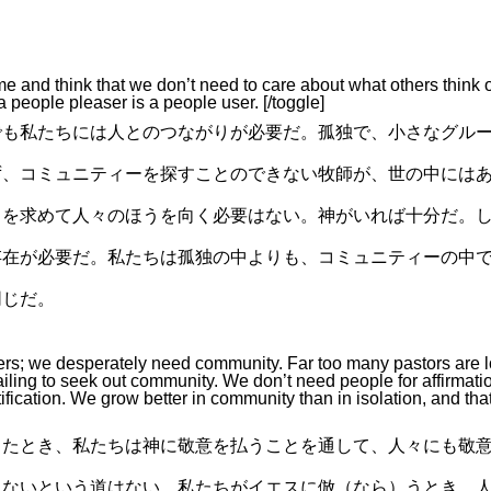
 and think that we don’t need to care about what others think o
 people pleaser is a people user. [/toggle]
でも私たちには人とのつながりが必要だ。孤独で、小さなグル
ず、コミュニティーを探すことのできない牧師が、世の中には
とを求めて人々のほうを向く必要はない。神がいれば十分だ。
存在が必要だ。私たちは孤独の中よりも、コミュニティーの中
同じだ。
hers; we desperately need community. Far too many pastors are 
 failing to seek out community. We don’t need people for affirmati
ication. We grow better in community than in isolation, and tha
ったとき、私たちは神に敬意を払うことを通して、人々にも敬
さないという道はない。私たちがイエスに倣（なら）うとき、