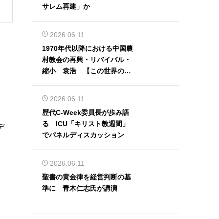
サレム再建」か
2026.06.11
1970年代以降における中国農
村教会の再興・リバイバル・
縮小 袁浩 【この世界の片
隅から】
2026.06.11
歴代C-Week委員長が歩み語
る ICU「キリスト教週間」
デ
でパネルディスカッション
2026.06.11
聖書の黄金律を経営判断の基
準に 青木仁志氏が講演