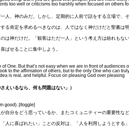
ents too well or criticisms too harshly when focused on others fo
だ一人、神のみだ。しかし、定期的に人前で話をする立場で、
対する肯定を求めるべきなのは、人ではなく神だけだと聖書は
るのは神だけだ。「観客はただ一人」という考え方は紛れもな
を喜ばせることに集中しよう。
e of One. But that’s not easy when we are in front of audiences o
look to the affirmation of others, but to the only One who can trul
ea is real, and helpful. Focus on pleasing God over pleasing
神さえいるなら、何も問題はない」）
’m good). [/toggle]
人が自分をどう思っているか、またコミュニティーの重要性な
。「人に喜ばれたい」ことの反対は、「人を利用しようとする