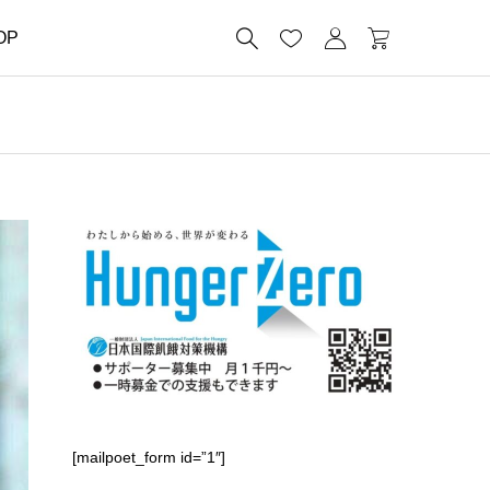




OP
[mailpoet_form id=”1″]