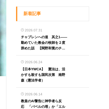
新着記事
2026.07.31
チャプレンへの道 其之1――
勤めていた教会の牧師を２度
辞めた話 【関野和寛のチャ
プレン奮闘記】第32回
2026.06.24
【日本YWCA】 憲法は、活
）
かすも殺すも国民次第 南野
森（憲法学者）
2026.06.14
教皇のAI警告に神学者ら反
応 「バベルの塔」か「エル