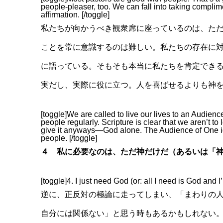
people-pleaser, too. We can fall into taking complim
affirmation. [/toggle]
私たちが向かうべき観衆席に座っているのは、た
ことを常に意識するのは難しい。私たちの存在に
に語っている。そもそも本当に私たちを肯定でき
実だし、実際に役に立つ。人を喜ばせるよりも神
[toggle]We are called to live our lives to an Audienc
people regularly. Scripture is clear that we aren’t to 
give it anyways—God alone. The Audience of One id
people. [/toggle]
４ 私に必要なのは、ただ神だけだ（あるいは「
[toggle]4. I just need God (or: all I need is God and I
逆に、正反対の極論に走ってしまい、「まわりの
自分には関係ない」と思う時もあるかもしれない