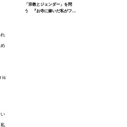
「宗教とジェンダー」を問
う 『お寺に嫁いだ私がフェ
ミニズムに出会って考えたこ
と』刊行記念イベント
われ
ため
 is
ない
、私