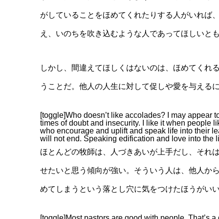
がしていることをほめてくれたりする人がいれば
え、いのちを吹き込むような人であってほしいと
しかし、間違えてほしくはないのは、ほめてくれ
うことだ。他人の人生に対して促しや愛を与える
[toggle]Who doesn’t like accolades? I may appear to 
times of doubt and insecurity. I like it when people 
who encourage and uplift and speak life into their l
will not end. Speaking edification and love into the li
ほとんどの牧師は、人づきあいが上手だし、それ
せたいと思う傾向が強い。そういう人は、他人か
めてしまうという落とし穴に気をつけたほうがい
[toggle]Most pastors are good with people. That’s a 