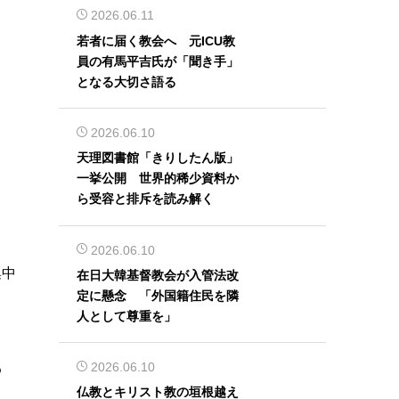
2026.06.11
若者に届く教会へ 元ICU教
員の有馬平吉氏が「聞き手」
となる大切さ語る
2026.06.10
天理図書館「きりしたん版」
一挙公開 世界的稀少資料か
ら受容と排斥を読み解く
2026.06.10
集中
在日大韓基督教会が入管法改
定に懸念 「外国籍住民を隣
人として尊重を」
2026.06.10
め
仏教とキリスト教の垣根越え