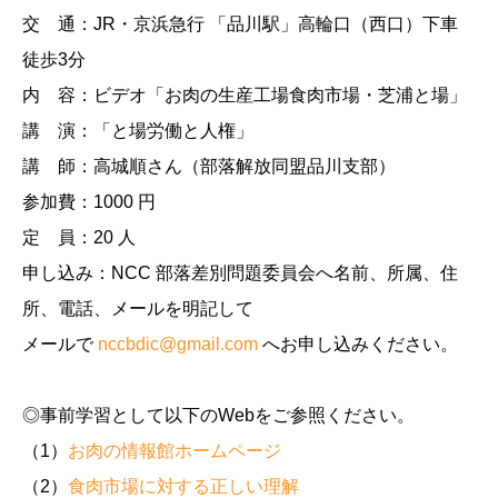
交 通：JR・京浜急行 「品川駅」高輪口（西口）下車
徒歩3分
内 容：ビデオ「お肉の生産工場食肉市場・芝浦と場」
講 演：「と場労働と人権」
講 師：高城順さん（部落解放同盟品川支部）
参加費：1000 円
定 員：20 人
申し込み：NCC 部落差別問題委員会へ名前、所属、住
所、電話、メールを明記して
メールで
nccbdic@gmail.com
へお申し込みください。
◎事前学習として以下のWebをご参照ください。
（1）
お肉の情報館ホームページ
（2）
食肉市場に対する正しい理解