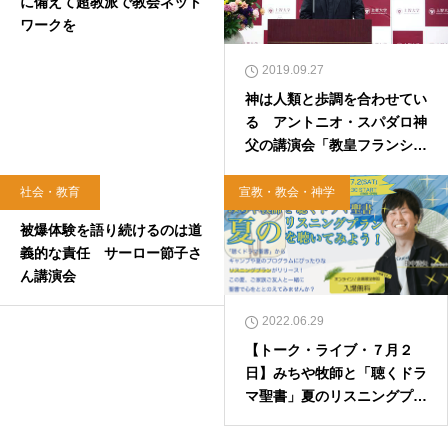
に備えて超教派で教会ネット
ワークを
2019.09.27
神は人類と歩調を合わせてい
る アントニオ・スパダロ神
父の講演会「教皇フランシス
コによる慈しみの地政学」
社会・教育
宣教・教会・神学
2018.12.07
被爆体験を語り続けるのは道
義的な責任 サーロー節子さ
ん講演会
2022.06.29
【トーク・ライブ・７月２
日】みちや牧師と「聴くドラ
マ聖書」夏のリスニングプラ
ンを聴いてみよう！