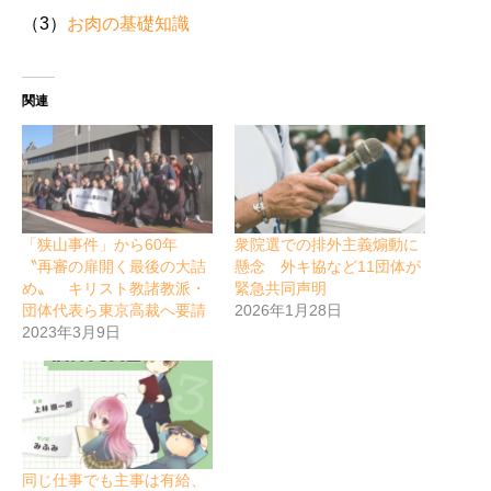
（3）
お肉の基礎知識
関連
「狭山事件」から60年
衆院選での排外主義煽動に
〝再審の扉開く最後の大詰
懸念 外キ協など11団体が
め〟 キリスト教諸教派・
緊急共同声明
団体代表ら東京高裁へ要請
2026年1月28日
2023年3月9日
同じ仕事でも主事は有給、