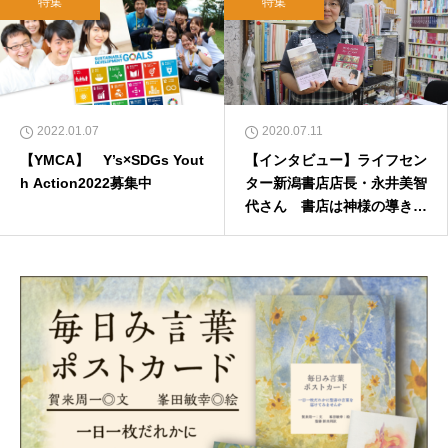
特集
特集
2022.01.07
2020.07.11
【YMCA】 Y’s×SDGs Yout
【インタビュー】ライフセン
h Action2022募集中
ター新潟書店店長・永井美智
代さん 書店は神様の導きに
出会える場所