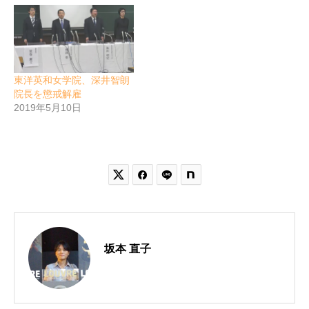
東洋英和女学院、深井智朗
院長を懲戒解雇
2019年5月10日


坂本 直子